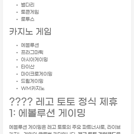
별다리
토큰게임
로투스
카지노 게임
에볼루션
프라그마틱
아시아게이밍
타이산
마이크로게이밍
드림게이밍
WM카지노
???? 레고 토토 정식 제휴
1: 에볼루션 게이밍
에볼루션 게이밍은 레고 토토의 주요 파트너사로, 라이브