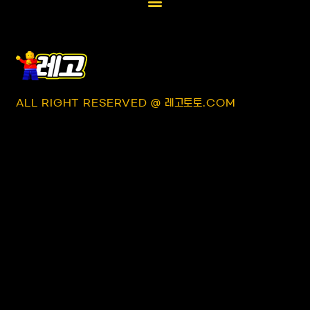
ALL RIGHT RESERVED @ 레고토토.COM