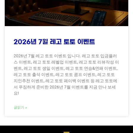
2026년 7월 레고 토토 이벤트
2026년 7월 레고 토토 이벤트 입니다. 레고 토토 입금플러
스 이벤트, 레고 토토 레벨업 이벤트, 레고 토토 리뷰작성 이
벤트, 레고 토토 생일 이벤트, 레고 토토 연승&연패 이벤트,
레고 토토 출석 이벤트, 레고 토토 콤프 이벤트, 레고 토토
지인추천 이벤트, 레고 토토 페이백 이벤트 등 레고 토토에
서 푸짐하게 준비한 2026년 7월 이벤트를 지금 만나 보세
요!
글읽기 »