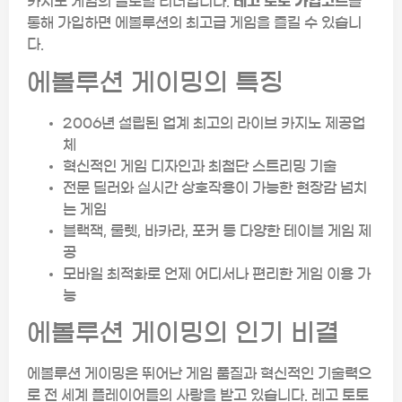
카지노 게임의 글로벌 리더입니다.
레고 토토 가입코드
를
통해 가입하면 에볼루션의 최고급 게임을 즐길 수 있습니
다.
에볼루션 게이밍의 특징
2006년 설립된 업계 최고의 라이브 카지노 제공업
체
혁신적인 게임 디자인과 최첨단 스트리밍 기술
전문 딜러와 실시간 상호작용이 가능한 현장감 넘치
는 게임
블랙잭, 룰렛, 바카라, 포커 등 다양한 테이블 게임 제
공
모바일 최적화로 언제 어디서나 편리한 게임 이용 가
능
에볼루션 게이밍의 인기 비결
에볼루션 게이밍은 뛰어난 게임 품질과 혁신적인 기술력으
로 전 세계 플레이어들의 사랑을 받고 있습니다. 레고 토토