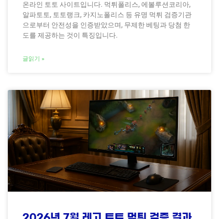
온라인 토토 사이트입니다. 먹튀폴리스, 에볼루션코리아,
알파토토, 토토랭크, 카지노폴리스 등 유명 먹튀 검증기관
으로부터 안전성을 인증받았으며, 무제한 베팅과 당첨 한
도를 제공하는 것이 특징입니다.
글읽기 »
2026년 7월 레고 토토 먹튀 검증 결과