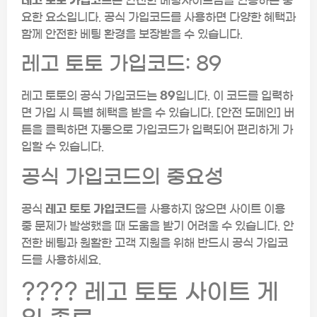
요한 요소입니다. 공식 가입코드를 사용하면 다양한 혜택과
함께 안전한 베팅 환경을 보장받을 수 있습니다.
레고 토토 가입코드: 89
레고 토토의 공식 가입코드는
89
입니다. 이 코드를 입력하
면 가입 시 특별 혜택을 받을 수 있습니다. [안전 도메인] 버
튼을 클릭하면 자동으로 가입코드가 입력되어 편리하게 가
입할 수 있습니다.
공식 가입코드의 중요성
공식
레고 토토 가입코드
를 사용하지 않으면 사이트 이용
중 문제가 발생했을 때 도움을 받기 어려울 수 있습니다. 안
전한 베팅과 원활한 고객 지원을 위해 반드시 공식 가입코
드를 사용하세요.
???? 레고 토토 사이트 게