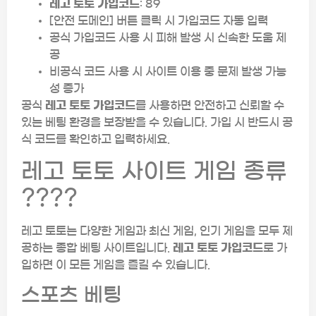
레고 토토 가입코드
: 89
[안전 도메인] 버튼 클릭 시 가입코드 자동 입력
공식 가입코드 사용 시 피해 발생 시 신속한 도움 제
공
비공식 코드 사용 시 사이트 이용 중 문제 발생 가능
성 증가
공식
레고 토토 가입코드
를 사용하면 안전하고 신뢰할 수
있는 베팅 환경을 보장받을 수 있습니다. 가입 시 반드시 공
식 코드를 확인하고 입력하세요.
레고 토토 사이트 게임 종류
????
레고 토토는 다양한 게임과 최신 게임, 인기 게임을 모두 제
공하는 종합 베팅 사이트입니다.
레고 토토 가입코드
로 가
입하면 이 모든 게임을 즐길 수 있습니다.
스포츠 베팅