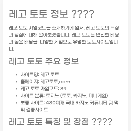
레고 토토 정보 ????
레고 토토 가입코드
를 소개하기에 앞서, 레고 토토의 특징
과 장점에 대해 알아보겠습니다. 레고 토토는 안전한 베팅
과 높은 배당률, 다양한 게임으로 유명한 토토사이트입니
다.
레고 토토 주요 정보
사이트명: 레고 토토
홈페이지: 레고토토.com
레고 토토 가입코드
: 89
사이트 분류: 토지노 (토토, 카지노, 미니게임)
보증 사이트: 480여개 국내 카지노 커뮤니티 및 먹
튀 검증사이트
레고 토토 특징 및 장점 ????