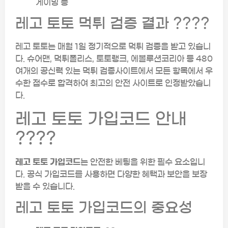
게이밍 등
레고 토토 먹튀 검증 결과 ????
레고 토토는 매월 1일 정기적으로 먹튀 검증을 받고 있습니
다. 슈어맨, 먹튀폴리스, 토토랭크, 에볼루션코리아 등 480
여개의 공신력 있는 먹튀 검증사이트에서 모든 항목에서 우
수한 점수로 합격하여 최고의 안전 사이트로 인정받았습니
다.
레고 토토 가입코드 안내
????
레고 토토 가입코드
는 안전한 베팅을 위한 필수 요소입니
다. 공식 가입코드를 사용하면 다양한 혜택과 보안을 보장
받을 수 있습니다.
레고 토토 가입코드의 중요성