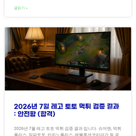
글읽기 »
2026년 7월 레고 토토 먹튀 검증 결과
: 안전함 (합격)
2026년 7월 레고 토토 먹튀 검증 결과 입니다. 슈어맨, 먹튀
폴리스, 알파토토, 카지노폴리스, 에볼루션코리아가 등 국