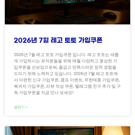
2026년 7월 레고 토토 가입쿠폰
2026년 7월 레고 토토 가입쿠폰 입니다. 레고 토토는 새롭
게 가입하시는 유저분들을 위해 매월 다양하고 풍성한 가
입쿠폰을 선보임으로써, 즐겁고 만족스러운 정착 경험을
드리기 위해 노력하고 있습니다. 2026년 7월 레고 토토에
서 마련한 신규 가입쿠폰, 콤프 이벤트, 무한매충 가입쿠폰,
복귀자 가입쿠폰, 리뷰 작성 쿠폰, 텔레그램 친구 추가 및 구
독 가입쿠폰을 지금 만나 보세요!
글읽기 »