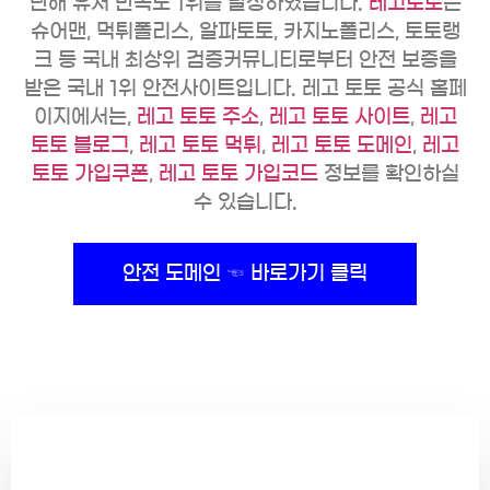
난해 유저 만족도 1위를 달성하였습니다.
레고토토
는
슈어맨, 먹튀폴리스, 알파토토, 카지노폴리스, 토토랭
크 등 국내 최상위 검증커뮤니티로부터 안전 보증을
받은 국내 1위 안전사이트입니다. 레고 토토 공식 홈페
이지에서는,
레고 토토 주소
,
레고 토토 사이트
,
레고
토토 블로그
,
레고 토토 먹튀
,
레고 토토 도메인
,
레고
토토 가입쿠폰
,
레고 토토 가입코드
정보를 확인하실
수 있습니다.
안전 도메인 ☜ 바로가기 클릭