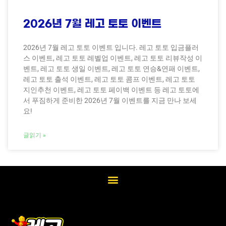
2026년 7월 레고 토토 이벤트
2026년 7월 레고 토토 이벤트 입니다. 레고 토토 입금플러
스 이벤트, 레고 토토 레벨업 이벤트, 레고 토토 리뷰작성 이
벤트, 레고 토토 생일 이벤트, 레고 토토 연승&연패 이벤트,
레고 토토 출석 이벤트, 레고 토토 콤프 이벤트, 레고 토토
지인추천 이벤트, 레고 토토 페이백 이벤트 등 레고 토토에
서 푸짐하게 준비한 2026년 7월 이벤트를 지금 만나 보세
요!
글읽기 »