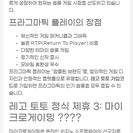
르게 성장하여 현재는 슬롯 게임 시장을 선도하고 있습니
다.
프라그마틱 플레이의 장점
혁신적인 게임 메커니즘과 그래픽
높은 RTP(Return To Player) 비율
다양한 테마의 슬롯 게임
정기적인 신작 출시
모바일 호환성 우수
프라그마틱 플레이는 “검증된 브랜드”로, 창의적인 게임 디
자인과 안정적인 플랫폼으로 유명합니다.
레고 토토 가입코
드
로 가입하면 프라그마틱의 인기 슬롯을 모두 즐길 수 있
습니다.
레고 토토 정식 제휴 3: 마이
크로게이밍 ????️
마이크로게이밍은 온라인 카지노 소프트웨어의 선구자로,