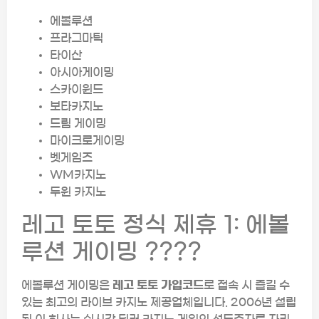
에볼루션
프라그마틱
타이산
아시아게이밍
스카이윈드
보타카지노
드림 게이밍
마이크로게이밍
벳게임즈
WM카지노
두윈 카지노
레고 토토 정식 제휴 1: 에볼
루션 게이밍 ????
에볼루션 게이밍은
레고 토토 가입코드
로 접속 시 즐길 수
있는 최고의 라이브 카지노 제공업체입니다. 2006년 설립
된 이 회사는 실시간 딜러 카지노 게임의 선두주자로 자리