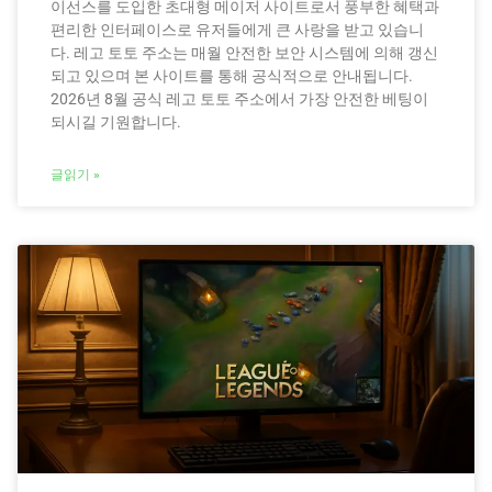
이선스를 도입한 초대형 메이저 사이트로서 풍부한 혜택과
편리한 인터페이스로 유저들에게 큰 사랑을 받고 있습니
다. 레고 토토 주소는 매월 안전한 보안 시스템에 의해 갱신
되고 있으며 본 사이트를 통해 공식적으로 안내됩니다.
2026년 8월 공식 레고 토토 주소에서 가장 안전한 베팅이
되시길 기원합니다.
글읽기 »