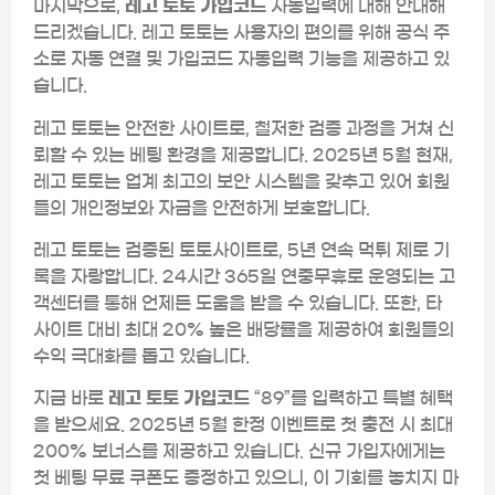
마지막으로,
레고 토토 가입코드
자동입력에 대해 안내해
드리겠습니다. 레고 토토는 사용자의 편의를 위해 공식 주
소로 자동 연결 및 가입코드 자동입력 기능을 제공하고 있
습니다.
레고 토토는 안전한 사이트로, 철저한 검증 과정을 거쳐 신
뢰할 수 있는 베팅 환경을 제공합니다. 2025년 5월 현재,
레고 토토는 업계 최고의 보안 시스템을 갖추고 있어 회원
들의 개인정보와 자금을 안전하게 보호합니다.
레고 토토는 검증된 토토사이트로, 5년 연속 먹튀 제로 기
록을 자랑합니다. 24시간 365일 연중무휴로 운영되는 고
객센터를 통해 언제든 도움을 받을 수 있습니다. 또한, 타
사이트 대비 최대 20% 높은 배당률을 제공하여 회원들의
수익 극대화를 돕고 있습니다.
지금 바로
레고 토토 가입코드
“89”를 입력하고 특별 혜택
을 받으세요. 2025년 5월 한정 이벤트로 첫 충전 시 최대
200% 보너스를 제공하고 있습니다. 신규 가입자에게는
첫 베팅 무료 쿠폰도 증정하고 있으니, 이 기회를 놓치지 마