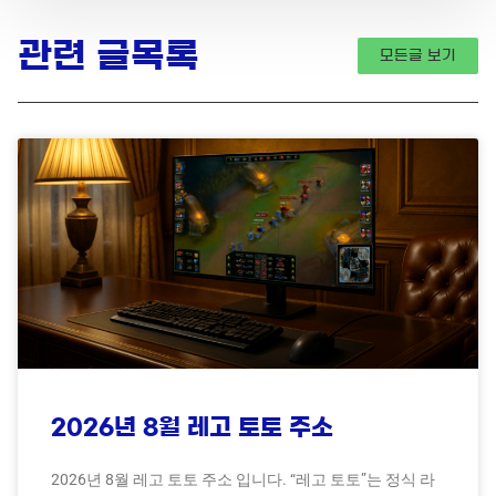
관련 글목록
모든글 보기
2026년 8월 레고 토토 주소
2026년 8월 레고 토토 주소 입니다. “레고 토토”는 정식 라