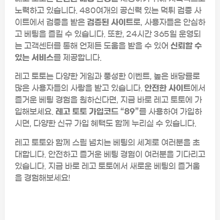
노력하고 있습니다. 480여개의 공신력 있는 먹튀 검증 사
이트에서 검증을 받은
검증된 사이트
로, 사용자들은 안심하
고 베팅을 즐길 수 있습니다. 또한, 24시간 365일 운영되
는 고객센터를 통해 언제든 도움을 받을 수 있어
신뢰할 수
있는 서비스
를 제공합니다.
레고 토토는 다양한 게임과 풍성한 이벤트, 높은 배당률로
많은 사용자들의 사랑을 받고 있습니다.
안전한 사이트
에서
즐거운 베팅 경험을 원하신다면, 지금 바로 레고 토토에 가
입해보세요.
레고 토토 가입코드 “89”
를 사용하여 가입하
시면, 다양한 신규 가입 혜택도 함께 누리실 수 있습니다.
레고 토토와 함께 스릴 넘치는 베팅의 세계로 여러분을 초
대합니다. 안전하고 즐거운 베팅 경험이 여러분을 기다리고
있습니다. 지금 바로 레고 토토에서 새로운 베팅의 즐거움
을 경험해보세요!