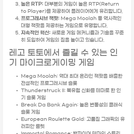
높은 RTP:
대부분의 게임이 높은 RTP(Return
to Player)를 제공하여 플레이어에게 유리합니다.
프로그레시브 잭팟:
Mega Moolah 등 역사적인
대형 잭팟을 제공하는 게임으로 유명합니다.
지속적인 혁신:
새로운 게임 메커니즘과 기술을 꾸준
히 도입하여 게임의 질을 높이고 있습니다.
레고 토토에서 즐길 수 있는 인
기 마이크로게이밍 게임
Mega Moolah: 역대 최대 온라인 잭팟을 배출한
전설적인 프로그레시브 슬롯
Thunderstruck II: 북유럽 신화를 테마로 한 인
기 슬롯 게임
Break Da Bank Again: 높은 변동성의 클래식
슬롯 게임
European Roulette Gold: 고품질 그래픽의 유
러피안 룰렛
Immortal Romance: 뱀파이어 테마의 스토리