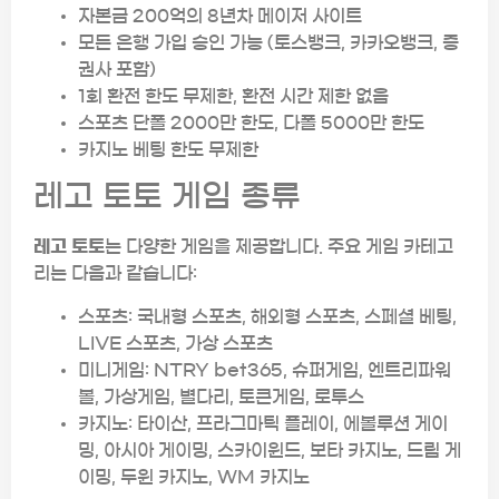
자본금 200억의 8년차 메이저 사이트
모든 은행 가입 승인 가능 (토스뱅크, 카카오뱅크, 증
권사 포함)
1회 환전 한도 무제한, 환전 시간 제한 없음
스포츠 단폴 2000만 한도, 다폴 5000만 한도
카지노 베팅 한도 무제한
레고 토토 게임 종류
레고 토토
는 다양한 게임을 제공합니다. 주요 게임 카테고
리는 다음과 같습니다:
스포츠: 국내형 스포츠, 해외형 스포츠, 스페셜 베팅,
LIVE 스포츠, 가상 스포츠
미니게임: NTRY bet365, 슈퍼게임, 엔트리파워
볼, 가상게임, 별다리, 토큰게임, 로투스
카지노: 타이산, 프라그마틱 플레이, 에볼루션 게이
밍, 아시아 게이밍, 스카이윈드, 보타 카지노, 드림 게
이밍, 두윈 카지노, WM 카지노