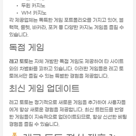
두윈 카지노
WM 카지노
각 제공업체는 독특한 게임 포트폴리오를 가지고 있어, 블
랙잭, 룰렛, 바카라, 포커 등 다양한 카지노 게임을 즐길 수
있습니다.
독점 게임
레고 토토
는 자체 개발한 독점 게임도 제공하여 타 사이트
와의 차별화를 꾀하고 있습니다. 이러한 게임들은 레고 토
토에서만 즐길 수 있는 특별한 경험을 제공합니다.
최신 게임 업데이트
레고 토토는 정기적으로 새로운 게임을 추가하여 사용자들
에게 항상 새로운 경험을 제공합니다. 최신 트렌드를 반영
한 게임들이 지속적으로 업데이트되므로, 항상 신선한 베팅
경험을 즐길 수 있습니다.