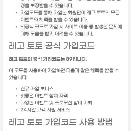
경을 보장받을 수 있습니다.
가입코드를 통해 가입한 회원만이 레고 토토의 모든
이벤트와 혜택을 받을 수 있습니다.
비공식 코드로 가입 시 사이트 이용 중 발생한 문제에
대해 도움을 받기 어려울 수 있습니다.
레고 토토 공식 가입코드
레고 토토의 공식 가입코드는 89입니다.
이 코드를 사용하여 가입하면 다음과 같은 혜택을 받을 수
있습니다:
신규 가입 보너스
첫충전 이벤트 참여 자격
다양한 이벤트 및 프로모션 참여 기회
24시간 고객 지원 서비스
레고 토토 가입코드 사용 방법