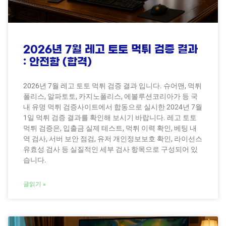
2026년 7월 레고 토토 먹튀 검증 결과
: 안전함 (합격)
2026년 7월 레고 토토 먹튀 검증 결과 입니다. 슈어맨, 먹튀
폴리스, 알파토토, 카지노폴리스, 에볼루션코리아가 등 국
내 유명 먹튀 검증사이트에서 합동으로 실시한 2024년 7월
1일 먹튀 검증 결과를 확인해 보시기 바랍니다. 레고 토토
먹튀 검증은, 입출금 실제 테스트, 먹튀 이력 확인, 베팅 내
역 검사, 서버 보안 점검, 유저 개인정보보호 확인, 라이선스
유효성 검사 등 실질적인 세부 검사 항목으로 구성되어 있
습니다.
글읽기 »