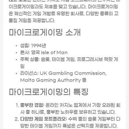
이크로게이밍과도 제휴를 맺고 있습니다. 마이크로게이밍
은 혁신적인 게임 개발로 유명한 회사로, 다양한 종류의 고
품질 게임을 제공합니다.
마이크로게이밍 소개
설립: 1994년
본사: 영국 Isle of Man
주력 상품: 슬롯, 테이블 게임, 프로그레시브 잭팟 게
임
라이선스: UK Gambling Commission,
Malta Gaming Authority 등
마이크로게이밍의 특징
풍부한 경험:
온라인 카지노 업계에서 가장 오래된 회
사 중 하나로, 풍부한 노하우를 보유하고 있습니다.
다양한 게임 포트폴리오:
수백 종의 슬롯 게임부터 다
양한 테이블 게임까지 폭넓은 선택지를 제공합니다.