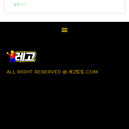
글읽기 »
ALL RIGHT RESERVED @ 레고토토.COM