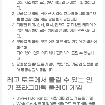
라인 시스템을 도입하여 게임의 재미를 극대화합니
다.
고품질 그래픽:
뛰어난 시각적 효과와 애니메이션으
로 몰입감 있는 게임 경험을 제공합니다.
다양한 테마:
신화, 역사, 판타지 등 다양한 테마의 게
임을 제공하여 모든 취향의 플레이어를 만족시킵니
다.
모바일 최적화:
모든 게임이 모바일 기기에 완벽하게
최적화
되어 있어, 언제 어디서나 편리하게 즐길 수 있습니
다.
공정성 인증:
모든 게임이 독립적인 기관의 인증을 받
아 공정성을 보장합니다.
레고 토토에서 즐길 수 있는 인
기 프라그마틱 플레이 게임
Sweet Bonanza: 사탕 테마의 인기 슬롯 게임
Wolf Gold: 북미 황야를 배경으로 한 고배당 슬롯