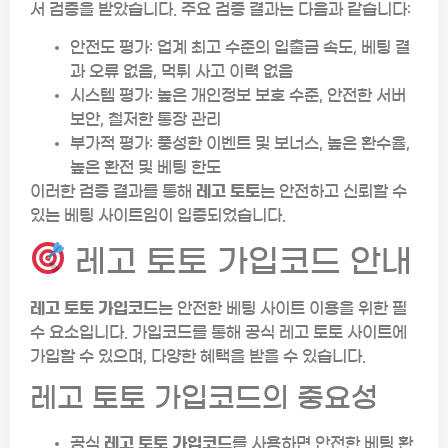
서 검증을 받았습니다. 주요 검증 결과는 다음과 같습니다:
안전도 평가: 업계 최고 수준의 입출금 속도, 베팅 결
과 오류 없음, 먹튀 사고 이력 없음
시스템 평가: 높은 개인정보 보호 수준, 안전한 서버
보안, 철저한 통장 관리
부가적 평가: 풍성한 이벤트 및 보너스, 높은 환수율,
높은 환전 및 베팅 한도
이러한 검증 결과를 통해
레고 토토
는 안전하고 신뢰할 수
있는 베팅 사이트임이 입증되었습니다.
레고 토토 가입코드 안내
레고 토토 가입코드
는 안전한 베팅 사이트 이용을 위한 필
수 요소입니다. 가입코드를 통해 공식 레고 토토 사이트에
가입할 수 있으며, 다양한 혜택을 받을 수 있습니다.
레고 토토 가입코드의 중요성
공식
레고 토토 가입코드
를 사용하면 안전한 베팅 환