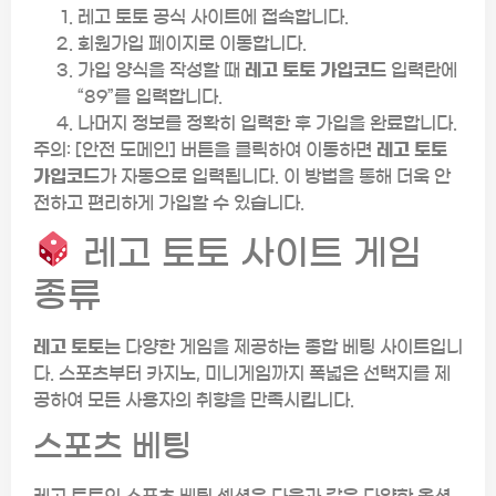
레고 토토 공식 사이트에 접속합니다.
회원가입 페이지로 이동합니다.
가입 양식을 작성할 때
레고 토토 가입코드
입력란에
“89”를 입력합니다.
나머지 정보를 정확히 입력한 후 가입을 완료합니다.
주의: [안전 도메인] 버튼을 클릭하여 이동하면
레고 토토
가입코드
가 자동으로 입력됩니다. 이 방법을 통해 더욱 안
전하고 편리하게 가입할 수 있습니다.
레고 토토 사이트 게임
종류
레고 토토
는 다양한 게임을 제공하는 종합 베팅 사이트입니
다. 스포츠부터 카지노, 미니게임까지 폭넓은 선택지를 제
공하여 모든 사용자의 취향을 만족시킵니다.
스포츠 베팅