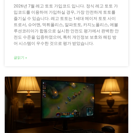
2026년 7월 레고 토토 가입코드 입니다. 정식 레고 토토 가
입코드를 이용하여 가입하실 경우, 가장 안전하게 토토를
즐기실 수 있습니다. 레고 토토는 1세대 메이저 토토 사이
트로서, 슈어맨, 먹튀폴리스, 알파토토, 카지노폴리스, 에볼
루션코리아가 합동으로 실시한 안전도 평가에서 완벽한 안
전도 수준을 입증하였으며, 특히 개인정보 보호와 해킹 방
어 시스템이 우수한 것으로 평가 받았습니다.
글읽기 »