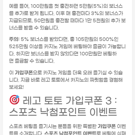
예를 들어, 100만원을 첫 충전하면 5만원(5%)의 보너스
를 추가로 받게 됩니다. 이후 매 충전마다 3%의 보너스가
지급되므로, 50만원을 충전할 때마다 1만 5천원의 추가 보
너스를 받을 수 있습니다.
주의:
5% 보너스를 받았다면, 총 105만원의 500%인
525만원 이상을 카지노 게임에 베팅해야 출금이 가능합니
다. 하지만 보너스를 받지 않았다면 100만원만 베팅하
면 출금할 수 있습니다.
이
가입쿠폰
으로 카지노 게임을 더욱 오래 즐기실 수 있습
니다. 지금 바로 레고 토토에서 카지노의 짜릿함을 경험해
보세요!
레고 토토 가입쿠폰 3 :
스포츠 낙첨포인트 이벤트
스포츠 베팅을 즐기시는 분들을 위한 특별한
가입쿠폰
이벤
트를 소개합니다.
스포츠 낙첨포인트 이벤트
로 베팅에 실패