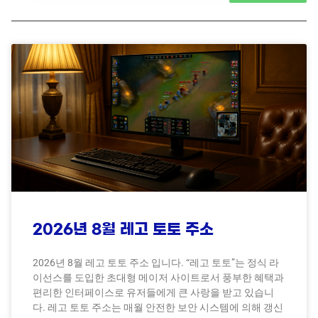
2026년 8월 레고 토토 주소
2026년 8월 레고 토토 주소 입니다. “레고 토토”는 정식 라
이선스를 도입한 초대형 메이저 사이트로서 풍부한 혜택과
편리한 인터페이스로 유저들에게 큰 사랑을 받고 있습니
다. 레고 토토 주소는 매월 안전한 보안 시스템에 의해 갱신