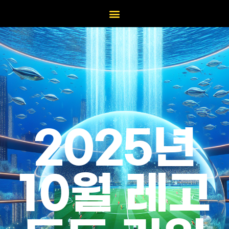
2025년
10월 레고