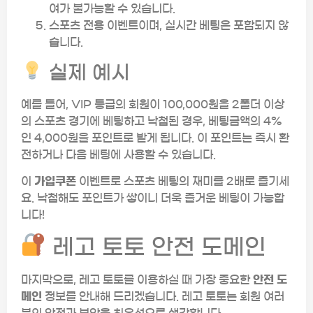
여가 불가능할 수 있습니다.
스포츠 전용 이벤트이며, 실시간 베팅은 포함되지 않
습니다.
실제 예시
예를 들어, VIP 등급의 회원이 100,000원을 2폴더 이상
의 스포츠 경기에 베팅하고 낙첨된 경우, 베팅금액의 4%
인 4,000원을 포인트로 받게 됩니다. 이 포인트는 즉시 환
전하거나 다음 베팅에 사용할 수 있습니다.
이
가입쿠폰
이벤트로 스포츠 베팅의 재미를 2배로 즐기세
요. 낙첨해도 포인트가 쌓이니 더욱 즐거운 베팅이 가능합
니다!
레고 토토 안전 도메인
마지막으로, 레고 토토를 이용하실 때 가장 중요한
안전 도
메인
정보를 안내해 드리겠습니다. 레고 토토는 회원 여러
분의 안전과 보안을 최우선으로 생각합니다.