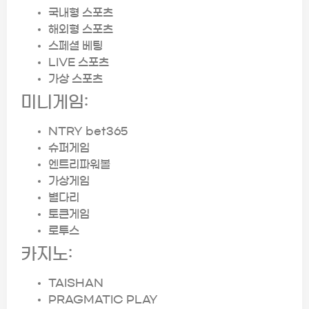
국내형 스포츠
해외형 스포츠
스페셜 베팅
LIVE 스포츠
가상 스포츠
미니게임:
NTRY bet365
슈퍼게임
엔트리파워볼
가상게임
별다리
토큰게임
로투스
카지노:
TAISHAN
PRAGMATIC PLAY