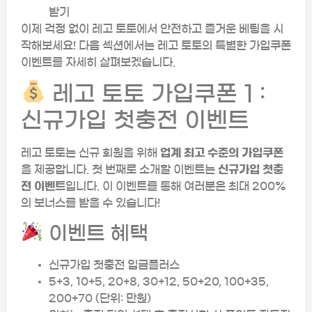
받기
이제 걱정 없이 레고 토토에서 안전하고 즐거운 베팅을 시
작해보세요! 다음 섹션에서는 레고 토토의 특별한 가입쿠폰
이벤트를 자세히 살펴보겠습니다.
레고 토토 가입쿠폰 1 :
신규가입 첫충전 이벤트
레고 토토는 신규 회원을 위해
업계 최고 수준의 가입쿠폰
을 제공합니다. 첫 번째로 소개할 이벤트는
신규가입 첫충
전 이벤트
입니다. 이 이벤트를 통해 여러분은 최대 200%
의 보너스를 받을 수 있습니다!
이벤트 혜택
신규가입 첫충전 입금플러스
5+3, 10+5, 20+8, 30+12, 50+20, 100+35,
200+70 (단위: 만원)