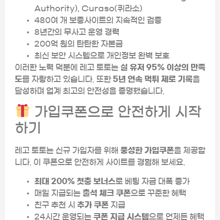
Authority), Curaso(퀴라소)
480여 개 보증사이트의 지속적인 검증
8년간의 무사고 운영 경력
200억 원의 탄탄한 자본금
최신 보안 시스템으로 개인정보 완벽 보호
이러한 노력 덕분에 레고 토토는
실 유저 95% 이상의 만족
도
를 자랑하고 있습니다. 또한
5년 연속 먹튀 제로 기록
을
달성하며 업계 최고의 안전성을 증명했습니다.
가입쿠폰으로 안전하게 시작
하기
레고 토토는 신규 가입자를 위해
풍성한 가입쿠폰
을 제공합
니다. 이 쿠폰으로 안전하게 사이트를 경험해 보세요.
최대 200% 첫충 보너스
로 베팅 자금 대폭 증가
매일 지급되는
출석 체크 쿠폰
으로 꾸준한 혜택
친구 추천 시
추가 쿠폰
지급
24시간 운영되는
쿠폰 지급 시스템
으로 언제든 혜택