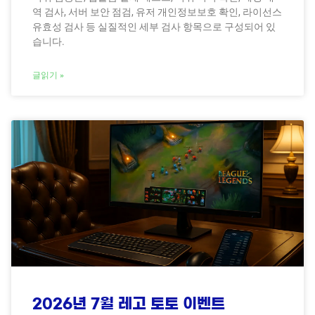
역 검사, 서버 보안 점검, 유저 개인정보보호 확인, 라이선스
유효성 검사 등 실질적인 세부 검사 항목으로 구성되어 있
습니다.
글읽기 »
2026년 7월 레고 토토 이벤트