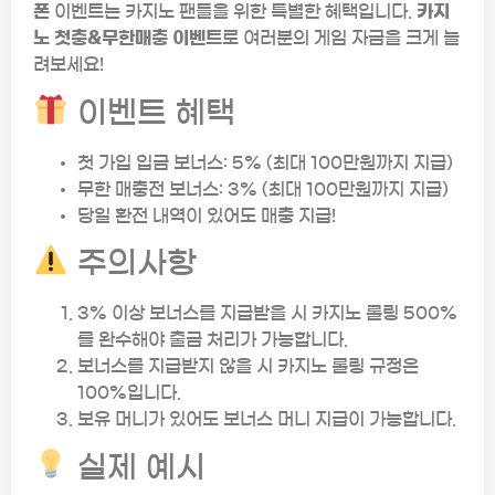
폰
이벤트는 카지노 팬들을 위한 특별한 혜택입니다.
카지
노 첫충&무한매충 이벤트
로 여러분의 게임 자금을 크게 늘
려보세요!
이벤트 혜택
첫 가입 입금 보너스: 5% (최대 100만원까지 지급)
무한 매충전 보너스: 3% (최대 100만원까지 지급)
당일 환전 내역이 있어도 매충 지급!
주의사항
3% 이상 보너스를 지급받을 시 카지노 롤링 500%
를 완수해야 출금 처리가 가능합니다.
보너스를 지급받지 않을 시 카지노 롤링 규정은
100%입니다.
보유 머니가 있어도 보너스 머니 지급이 가능합니다.
실제 예시