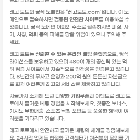
레고 토토의
공식 도메인
은 “레고토토.com”입니다. 이 도
메인으로 접속하시면
검증된 안전한 사이트
를 이용하실 수
있습니다. 공식 도메인 이외의 주소로 접속하시면 피싱, 사
기, 사칭, 먹튀 등의 피해를 당할 위험이 있으니 주의해 주
세요.
레고 토토는
신뢰할 수 있는 온라인 베팅 플랫폼
으로, 정식
라이선스를 보유하고 있으며 480여 개의 공신력 있는 먹
튀 검증 사이트에서 지속적으로 안전성을 인증받고 있습니
다. 8년간의 무사고 운영과 200억 원의 든든한 자본금으
로 회원 여러분께 최고의 서비스를 제공하고 있습니다.
지금까지 소개해 드린 다양한
가입쿠폰
과 이벤트로 레고 토
토에서 즐거운 베팅 경험을 시작해보세요. 첫충전 보너스,
카지노 무한매충, 스포츠 낙첨 포인트 등 풍성한 혜택이 여
러분을 기다리고 있습니다.
레고 토토에서 안전하고 즐거운 베팅의 세계를 경험해보세
요. 24시간 언제든 친절한 고객센터가 여러분의 문의를 기