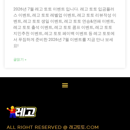
2026년 7월 레고 토토 이벤트 입니다. 레고 토토 입금플러
스 이벤트, 레고 토토 레벨업 이벤트, 레고 토토 리뷰작성 이
벤트, 레고 토토 생일 이벤트, 레고 토토 연승&연패 이벤트,
레고 토토 출석 이벤트, 레고 토토 콤프 이벤트, 레고 토토
지인추천 이벤트, 레고 토토 페이백 이벤트 등 레고 토토에
서 푸짐하게 준비한 2026년 7월 이벤트를 지금 만나 보세
요!
글읽기 »
ALL RIGHT RESERVED @ 레고토토.COM