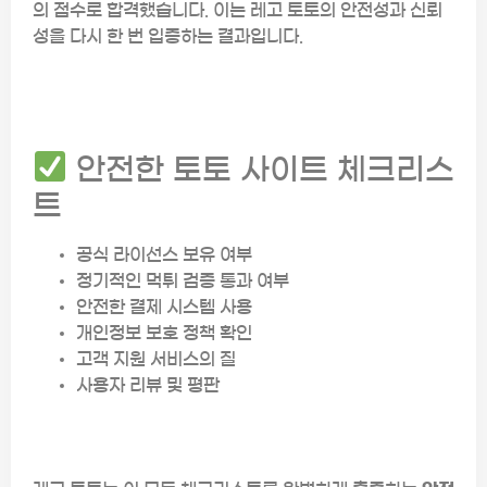
의 점수로 합격했습니다. 이는 레고 토토의 안전성과 신뢰
성을 다시 한 번 입증하는 결과입니다.
안전한 토토 사이트 체크리스
트
공식 라이선스 보유 여부
정기적인 먹튀 검증 통과 여부
안전한 결제 시스템 사용
개인정보 보호 정책 확인
고객 지원 서비스의 질
사용자 리뷰 및 평판