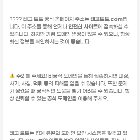
???? 레고 토토 공식 홈페이지 주소는
레고토토.com
입
니다. 이 주소를 통해 언제나
안전한 사이트
에 접속하실 수
있습니다. 하지만 가끔 도메인 변경이 있을 수 있으니, 항상
최신 정보를 확인하시는 것이 좋습니다.
주의해 주세요! 비공식 도메인을 통해 접속하시면 피싱,
사기, 사칭, 먹튀 등의 피해를 입을 수 있습니다. 또한 문제
가 생겼을 때 공식적인 도움을 받기 어려울 수 있습니다. 항
상
신뢰할 수 있는 공식 도메인
을 이용해 주세요.
레고 토토는 업계 유일의 도메인 보안 시스템을 갖추고 있