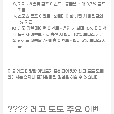
카지노&슬롯 콤프 이벤트 – 등급별 최대 0.7% 콤프
지급
스포츠 콤프 이벤트 – 2폴더 이상 베팅 시 베팅금의
1% 지급
슬롯 당일 페이백 이벤트 – 올인 시 최대 10% 페이백
복귀자 이벤트 – 첫 충전 시 최대 40% 보너스 지급
카지노 첫충&무한매충 이벤트 – 최대 5% 보너스 지
급
이 외에도 다양한 이벤트가 준비되어 있어
레고 토토 도메
인
에서는 언제나 즐거운 베팅 경험을 하실 수 있습니다.
???? 레고 토토 주요 이벤