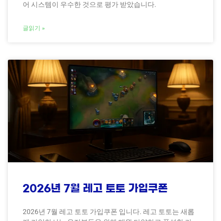
어 시스템이 우수한 것으로 평가 받았습니다.
글읽기 »
2026년 7월 레고 토토 가입쿠폰
2026년 7월 레고 토토 가입쿠폰 입니다. 레고 토토는 새롭