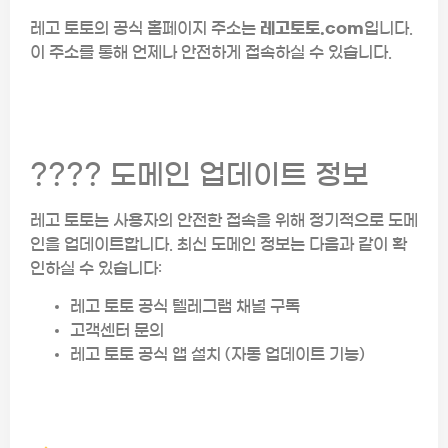
레고 토토의 공식 홈페이지 주소는
레고토토.com
입니다.
이 주소를 통해 언제나 안전하게 접속하실 수 있습니다.
???? 도메인 업데이트 정보
레고 토토는 사용자의 안전한 접속을 위해 정기적으로 도메
인을 업데이트합니다. 최신 도메인 정보는 다음과 같이 확
인하실 수 있습니다:
레고 토토 공식 텔레그램 채널 구독
고객센터 문의
레고 토토 공식 앱 설치 (자동 업데이트 기능)