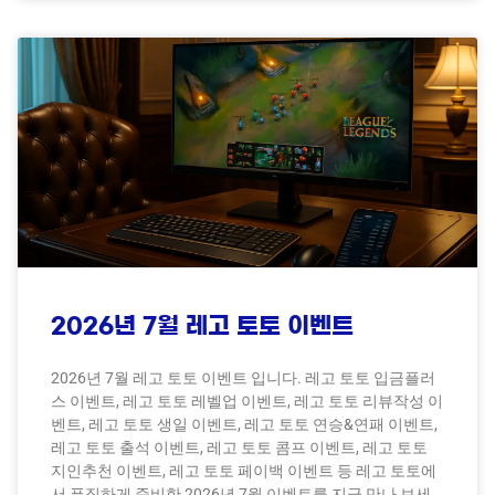
2026년 7월 레고 토토 이벤트
2026년 7월 레고 토토 이벤트 입니다. 레고 토토 입금플러
스 이벤트, 레고 토토 레벨업 이벤트, 레고 토토 리뷰작성 이
벤트, 레고 토토 생일 이벤트, 레고 토토 연승&연패 이벤트,
레고 토토 출석 이벤트, 레고 토토 콤프 이벤트, 레고 토토
지인추천 이벤트, 레고 토토 페이백 이벤트 등 레고 토토에
서 푸짐하게 준비한 2026년 7월 이벤트를 지금 만나 보세