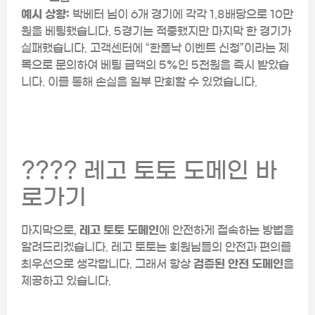
예시 상황:
박베터 님이 6개 경기에 각각 1.8배당으로 10만
원을 베팅했습니다. 5경기는 적중했지만 마지막 한 경기가
실패했습니다. 고객센터에 “한폴낙 이벤트 신청”이라는 제
목으로 문의하여 베팅 금액의 5%인 5천원을 즉시 받았습
니다. 이를 통해 손실을 일부 만회할 수 있었습니다.
???? 레고 토토 도메인 바
로가기
마지막으로,
레고 토토 도메인
에 안전하게 접속하는 방법을
알려드리겠습니다. 레고 토토는 회원님들의 안전과 편의를
최우선으로 생각합니다. 그래서 항상
검증된 안전 도메인
을
제공하고 있습니다.