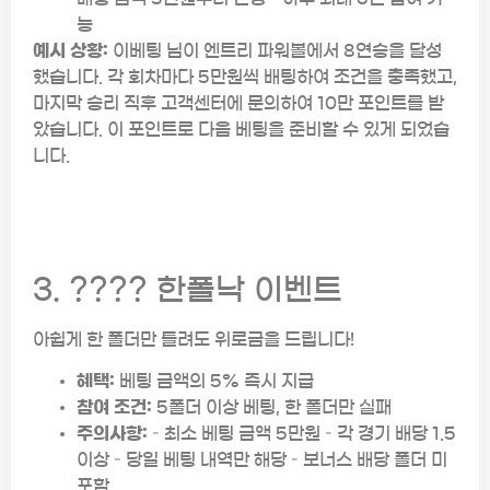
능
예시 상황:
이베팅 님이 엔트리 파워볼에서 8연승을 달성
했습니다. 각 회차마다 5만원씩 배팅하여 조건을 충족했고,
마지막 승리 직후 고객센터에 문의하여 10만 포인트를 받
았습니다. 이 포인트로 다음 베팅을 준비할 수 있게 되었습
니다.
3. ???? 한폴낙 이벤트
아쉽게 한 폴더만 틀려도 위로금을 드립니다!
혜택:
베팅 금액의 5% 즉시 지급
참여 조건:
5폴더 이상 베팅, 한 폴더만 실패
주의사항:
– 최소 베팅 금액 5만원 – 각 경기 배당 1.5
이상 – 당일 베팅 내역만 해당 – 보너스 배당 폴더 미
포함