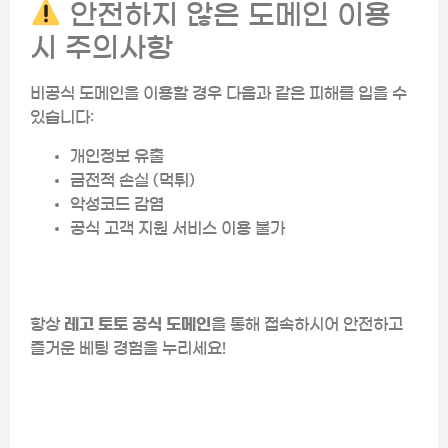
안전하지 않은 도메인 이용
시 주의사항
비공식 도메인을 이용할 경우 다음과 같은 피해를 입을 수
있습니다:
개인정보 유출
금전적 손실 (먹튀)
악성코드 감염
공식 고객 지원 서비스 이용 불가
항상
레고 토토 공식 도메인
을 통해 접속하시어 안전하고
즐거운 베팅 경험을 누리세요!