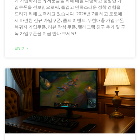
게 가입하시는 유저분들을 위해 매월 다양하고 풍성한 가
입쿠폰을 선보임으로써, 즐겁고 만족스러운 정착 경험을
드리기 위해 노력하고 있습니다. 2026년 7월 레고 토토에
서 마련한 신규 가입쿠폰, 콤프 이벤트, 무한매충 가입쿠폰,
복귀자 가입쿠폰, 리뷰 작성 쿠폰, 텔레그램 친구 추가 및 구
독 가입쿠폰을 지금 만나 보세요!
글읽기 »