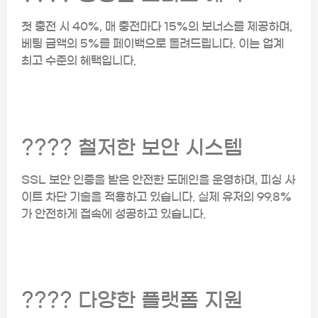
첫 충전 시 40%, 매 충전마다 15%의 보너스를 제공하며,
베팅 금액의 5%를 페이백으로 돌려드립니다. 이는 업계
최고 수준의 혜택입니다.
???? 철저한 보안 시스템
SSL 보안 인증을 받은 안전한 도메인을 운영하며, 피싱 사
이트 차단 기술을 적용하고 있습니다. 실제 유저의 99.8%
가 안전하게 접속에 성공하고 있습니다.
???? 다양한 플랫폼 지원