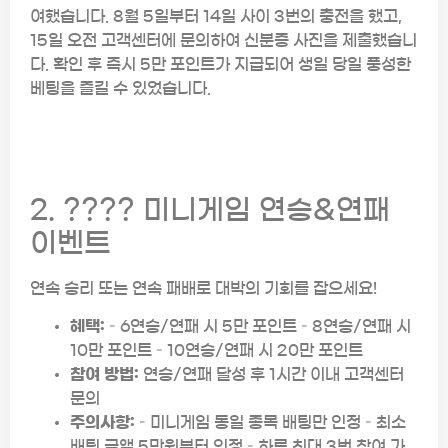
여했습니다. 8월 5일부터 14일 사이 3번의 충전을 했고,
15일 오전 고객센터에 문의하여 신분증 사진을 제출했습니
다. 확인 후 즉시 5만 포인트가 지급되어 생일 당일 풍성한
베팅을 즐길 수 있었습니다.
2. ???? 미니게임 연승&연패
이벤트
연속 승리 또는 연속 패배로 대박의 기회를 잡으세요!
혜택:
– 6연승/연패 시 5만 포인트 – 8연승/연패 시
10만 포인트 – 10연승/연패 시 20만 포인트
참여 방법:
연승/연패 달성 후 1시간 이내 고객센터
문의
주의사항:
– 미니게임 동일 종목 배팅만 인정 – 최소
배팅 금액 5만원부터 인정 – 하루 최대 3번 참여 가