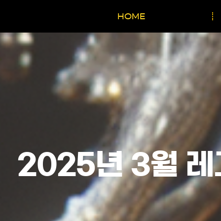
HOME
2025년 3월 