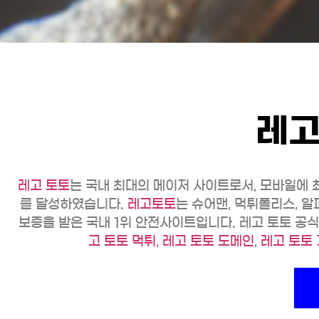
레고
레고 토토
는 국내 최대의 메이저 사이트로서, 모바일에
를 달성하였습니다.
레고토토
는 슈어맨, 먹튀폴리스, 
보증을 받은 국내 1위 안전사이트입니다. 레고 토토 공
고 토토 먹튀
,
레고 토토 도메인
,
레고 토토