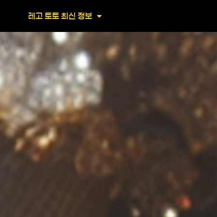
레고 토토 최신 정보