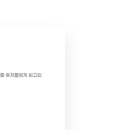
트로 유저들에게 최고의