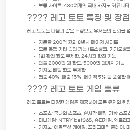
보증 사이트: 480여개의 국내 카지노 커뮤니티
???? 레고 토토 특징 및 장점
레고 토토는 다음과 같은 특징으로 유저들의 신뢰를 
자본금 200억 원의 8년차 메이저 사이트
모든 은행 가입 승인 가능 (토스뱅크, 카카오뱅크
1회 환전 한도 무제한, 24시간 환전 가능
단폴 2000만 원 한도, 5000만 원까지 가능
카지노 베팅 한도 무제한
첫충 40%, 매충 15%, 페이백 5% 등 풍성한 
???? 레고 토토 게임 종류
레고 토토는 다양한 게임을 제공하여 모든 유저의 취
스포츠: 국내외 스포츠, 실시간 베팅, 가상 스포
미니게임: NTRY bet365, 슈퍼게임, 엔트리
카지노: 에볼루션 게이밍, 프라그마틱 플레이,