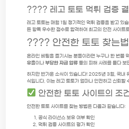
????️ 레고 토토 먹튀 검증 
레고 토토는 매월 1일 정기적인 먹튀 검증을 받고 있습
든 항목 우수한 점수로 합격하여 최고의 안전 사이트
???? 안전한 토토 찾는법
온라인 베팅을 즐기시는 분들이라면 누구나 한 번쯤 
유출
이나
부당한 자금 압류
등의 피해 사례를 듣다 보
하지만 반가운 소식이 있습니다! 2025년 3월, 국내
식입니다. 이는 레고 토토가 얼마나 안전하고 신뢰할 
안전한 토토 사이트의 조
안전한 토토 사이트를 찾는 방법은 다음과 같습니다:
공식 라이선스 보유 여부 확인
먹튀 검증 사이트의 평가 확인