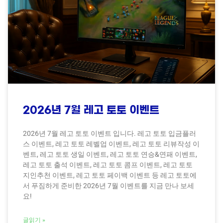
2026년 7월 레고 토토 이벤트
2026년 7월 레고 토토 이벤트 입니다. 레고 토토 입금플러
스 이벤트, 레고 토토 레벨업 이벤트, 레고 토토 리뷰작성 이
벤트, 레고 토토 생일 이벤트, 레고 토토 연승&연패 이벤트,
레고 토토 출석 이벤트, 레고 토토 콤프 이벤트, 레고 토토
지인추천 이벤트, 레고 토토 페이백 이벤트 등 레고 토토에
서 푸짐하게 준비한 2026년 7월 이벤트를 지금 만나 보세
요!
글읽기 »