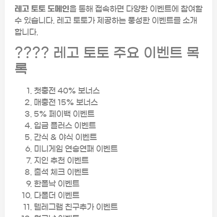
레고 토토 도메인
을 통해 접속하면 다양한 이벤트에 참여할
수 있습니다. 레고 토토가 제공하는 풍성한 이벤트를 소개
합니다.
???? 레고 토토 주요 이벤트 목
록
첫충전 40% 보너스
매충전 15% 보너스
5% 페이백 이벤트
입금 플러스 이벤트
간식 & 야식 이벤트
미니게임 연승연패 이벤트
지인 추천 이벤트
출석 체크 이벤트
한폴낙 이벤트
다폴더 이벤트
텔레그램 친구추가 이벤트