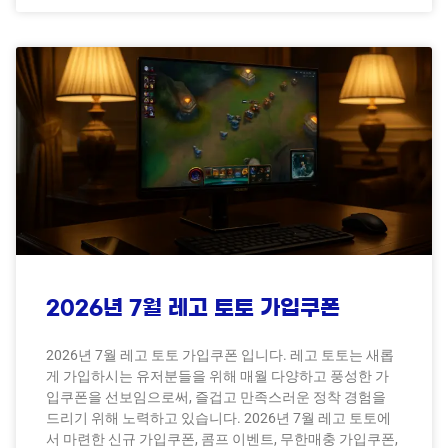
2026년 7월 레고 토토 가입쿠폰
2026년 7월 레고 토토 가입쿠폰 입니다. 레고 토토는 새롭
게 가입하시는 유저분들을 위해 매월 다양하고 풍성한 가
입쿠폰을 선보임으로써, 즐겁고 만족스러운 정착 경험을
드리기 위해 노력하고 있습니다. 2026년 7월 레고 토토에
서 마련한 신규 가입쿠폰, 콤프 이벤트, 무한매충 가입쿠폰,