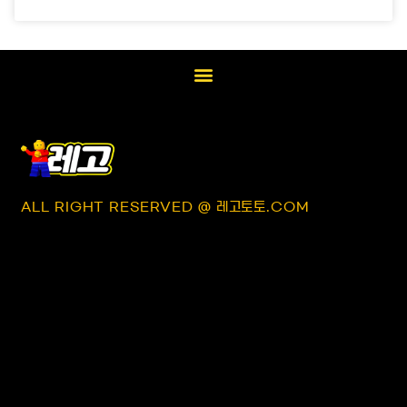
ALL RIGHT RESERVED @ 레고토토.COM