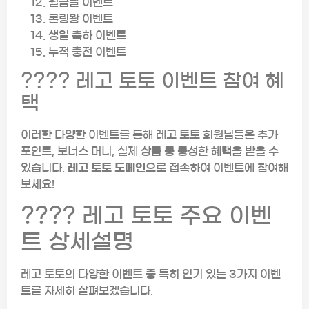
월급날 이벤트
롤링왕 이벤트
생일 축하 이벤트
누적 충전 이벤트
???? 레고 토토 이벤트 참여 혜
택
이러한 다양한 이벤트를 통해 레고 토토 회원님들은 추가
포인트, 보너스 머니, 실제 상품 등 풍성한 혜택을 받을 수
있습니다.
레고 토토 도메인
으로 접속하여 이벤트에 참여해
보세요!
???? 레고 토토 주요 이벤
트 상세설명
레고 토토의 다양한 이벤트 중 특히 인기 있는 3가지 이벤
트를 자세히 살펴보겠습니다.