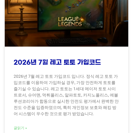
2026년 7월 레고 토토 가입코드
2026년 7월 레고 토토 가입코드 입니다. 정식 레고 토토 가
입코드를 이용하여 가입하실 경우, 가장 안전하게 토토를
즐기실 수 있습니다. 레고 토토는 1세대 메이저 토토 사이
트로서, 슈어맨, 먹튀폴리스, 알파토토, 카지노폴리스, 에볼
루션코리아가 합동으로 실시한 안전도 평가에서 완벽한 안
전도 수준을 입증하였으며, 특히 개인정보 보호와 해킹 방
어 시스템이 우수한 것으로 평가 받았습니다.
글읽기 »