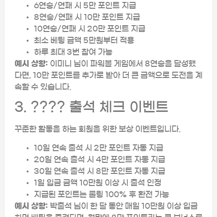
6연승/연패 시 5만 포인트 지급
8연승/연패 시 10만 포인트 지급
10연승/연패 시 20만 포인트 지급
최소 베팅 금액 5만원부터 적용
하루 최대 3번 참여 가능
예시 상황:
이미니 님이 파워볼 게임에서 8연승을 달성했
다면, 10만 포인트를 추가로 받아 더 큰 금액으로 도전을 계
속할 수 있습니다.
3. ???? 출석 체크 이벤트
꾸준한 활동을 하는 회원을 위한 보상 이벤트입니다.
10일 연속 출석 시 2만 포인트 자동 지급
20일 연속 출석 시 4만 포인트 자동 지급
30일 연속 출석 시 8만 포인트 자동 지급
1일 입금 금액 10만원 이상 시 출석 인정
지급된 포인트는 롤링 100% 후 환전 가능
예시 상황:
박출석 님이 한 달 동안 매일 10만원 이상 입금