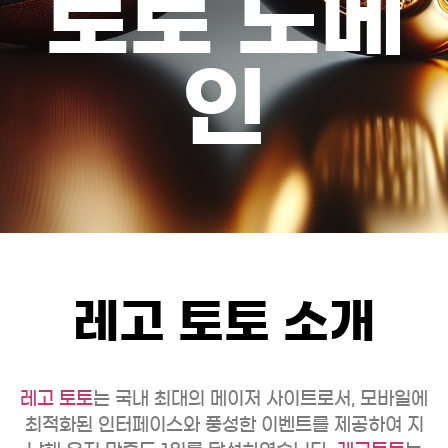
토토 도메
인
레고 토토 소개
레고 토토
는 국내 최대의 메이저 사이트로서, 모바일에
최적화된 인터페이스와 풍성한 이벤트를 제공하여 지