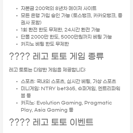
자본금 200억의 8년차 메이저 사이트
모든 은행 가입 승인 가능 (토스뱅크, 카카오뱅크, 증
권사 포함)
1회 환전 한도 무제한, 24시간 환전 가능
단폴 2000만 한도, 5000만원까지 베팅 가능
카지노 베팅 한도 무제한
???? 레고 토토 게임 종류
레고 토토는 다양한 게임을 제공합니다:
스포츠: 국내외 스포츠, 실시간 베팅, 가상 스포츠
미니게임: NTRY bet365, 슈퍼게임, 엔트리파워
볼 등
카지노: Evolution Gaming, Pragmatic
Play, Asia Gaming 등
???? 레고 토토 이벤트