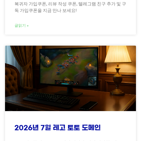
복귀자 가입쿠폰, 리뷰 작성 쿠폰, 텔레그램 친구 추가 및 구
독 가입쿠폰을 지금 만나 보세요!
글읽기 »
2026년 7월 레고 토토 도메인