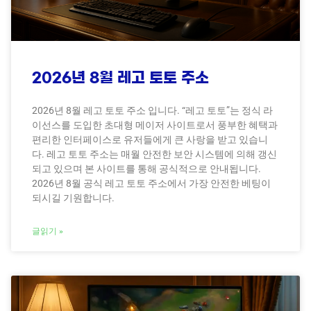
2026년 8월 레고 토토 주소
2026년 8월 레고 토토 주소 입니다. “레고 토토”는 정식 라
이선스를 도입한 초대형 메이저 사이트로서 풍부한 혜택과
편리한 인터페이스로 유저들에게 큰 사랑을 받고 있습니
다. 레고 토토 주소는 매월 안전한 보안 시스템에 의해 갱신
되고 있으며 본 사이트를 통해 공식적으로 안내됩니다.
2026년 8월 공식 레고 토토 주소에서 가장 안전한 베팅이
되시길 기원합니다.
글읽기 »