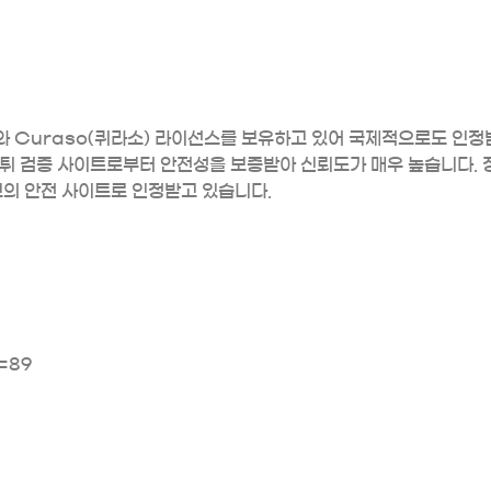
ity)와 Curaso(퀴라소) 라이선스를 보유하고 있어 국제적으로도 인
 먹튀 검증 사이트로부터 안전성을 보증받아 신뢰도가 매우 높습니다.
고의 안전 사이트로 인정받고 있습니다.
=89