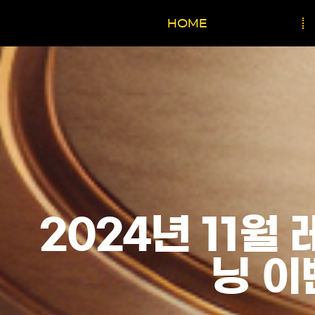
HOME
2024년 11월
닝 이