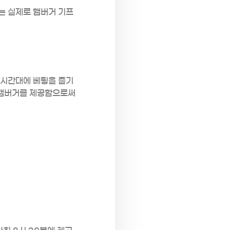
는 실제로 햄버거 기프
 시간대에 베팅을 즐기
제 햄버거를 제공함으로써