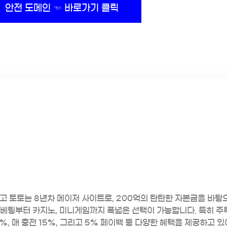
안전 도메인 ☜ 바로가기 클릭
고 토토는 8년차 메이저 사이트로, 200억의 탄탄한 자본금을 바탕
츠 베팅부터 카지노, 미니게임까지 폭넓은 선택이 가능합니다. 특히 주
%, 매 충전 15%, 그리고 5% 페이백 등 다양한 혜택을 제공하고 