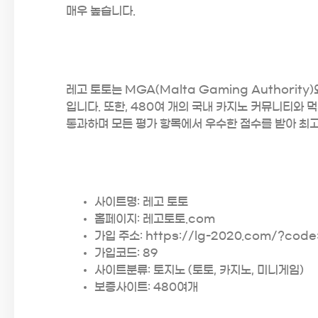
매우 높습니다.
레고 토토는 MGA(Malta Gaming Author
입니다. 또한, 480여 개의 국내 카지노 커뮤니티와
통과하며 모든 평가 항목에서 우수한 점수를 받아 최
사이트명: 레고 토토
홈페이지: 레고토토.com
가입 주소: https://lg-2020.com/?code
가입코드: 89
사이트분류: 토지노 (토토, 카지노, 미니게임)
보증사이트: 480여개