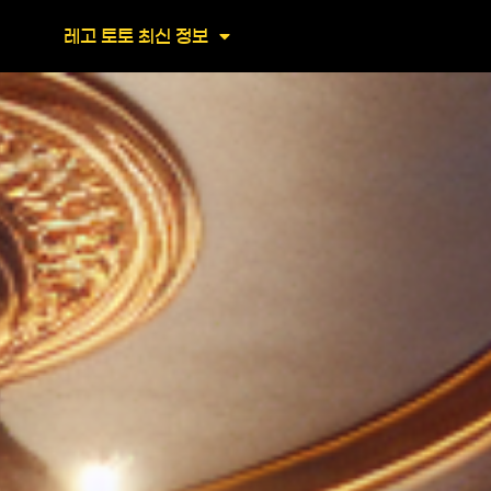
레고 토토 최신 정보