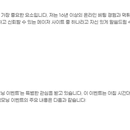
가장 중요한 요소입니다. 저는 16년 이상의 온라인 베팅 경험과 먹
하고 신뢰할 수 있는 메이저 사이트 중 하나라고 자신 있게 말씀드릴 
닝 이벤트’는 특별한 관심을 받고 있습니다. 이 이벤트는 아침 시간
맥모닝 이벤트의 주요 내용은 다음과 같습니다: