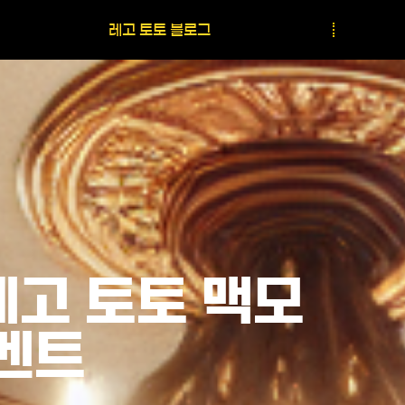
레고 토토 블로그
 레고 토토 맥모
벤트