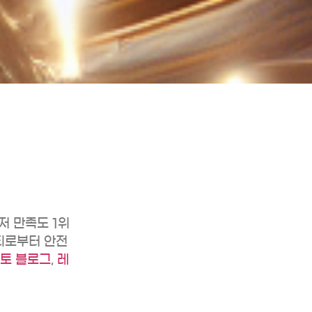
저 만족도 1위
티로부터 안전
토토 블로그
,
레