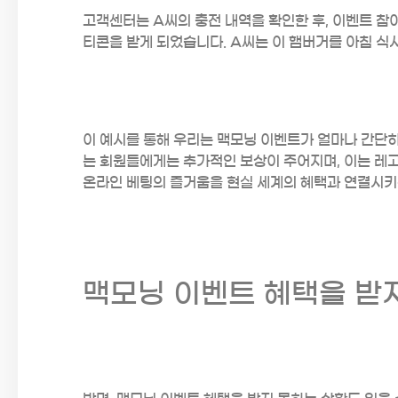
고객센터는 A씨의 충전 내역을 확인한 후, 이벤트 참
티콘을 받게 되었습니다. A씨는 이 햄버거를 아침 식
이 예시를 통해 우리는 맥모닝 이벤트가 얼마나 간단
는 회원들에게는 추가적인 보상이 주어지며, 이는 레고
온라인 베팅의 즐거움을 현실 세계의 혜택과 연결시키
맥모닝 이벤트 혜택을 받