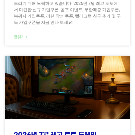
드리기 위해 노력하고 있습니다. 2026년 7월 레고 토토에
서 마련한 신규 가입쿠폰, 콤프 이벤트, 무한매충 가입쿠폰,
복귀자 가입쿠폰, 리뷰 작성 쿠폰, 텔레그램 친구 추가 및 구
독 가입쿠폰을 지금 만나 보세요!
글읽기 »
2026년 7월 레고 토토 도메인