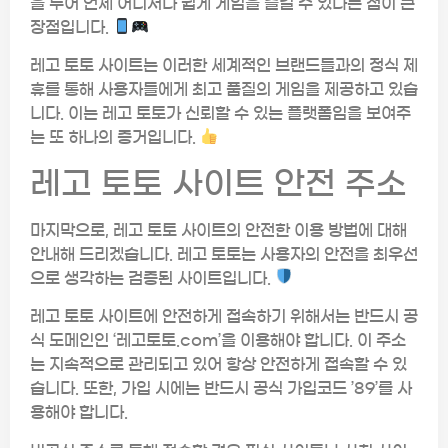
을 두어 언제 어디서나 쉽게 게임을 즐길 수 있다는 점이 큰
장점입니다.
레고 토토 사이트는 이러한 세계적인 브랜드들과의 정식 제
휴를 통해 사용자들에게 최고 품질의 게임을 제공하고 있습
니다. 이는 레고 토토가 신뢰할 수 있는 플랫폼임을 보여주
는 또 하나의 증거입니다.
레고 토토 사이트 안전 주소
마지막으로, 레고 토토 사이트의 안전한 이용 방법에 대해
안내해 드리겠습니다. 레고 토토는 사용자의 안전을 최우선
으로 생각하는 검증된 사이트입니다.
레고 토토 사이트에 안전하게 접속하기 위해서는 반드시 공
식 도메인인 ‘레고토토.com’을 이용해야 합니다. 이 주소
는 지속적으로 관리되고 있어 항상 안전하게 접속할 수 있
습니다. 또한, 가입 시에는 반드시 공식 가입코드 ’89’를 사
용해야 합니다.