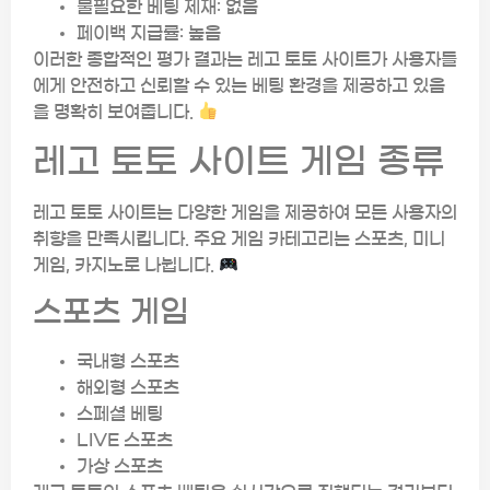
불필요한 베팅 제재: 없음
페이백 지급률: 높음
이러한 종합적인 평가 결과는 레고 토토 사이트가 사용자들
에게 안전하고 신뢰할 수 있는 베팅 환경을 제공하고 있음
을 명확히 보여줍니다.
레고 토토 사이트 게임 종류
레고 토토 사이트는 다양한 게임을 제공하여 모든 사용자의
취향을 만족시킵니다. 주요 게임 카테고리는 스포츠, 미니
게임, 카지노로 나뉩니다.
스포츠 게임
국내형 스포츠
해외형 스포츠
스페셜 베팅
LIVE 스포츠
가상 스포츠