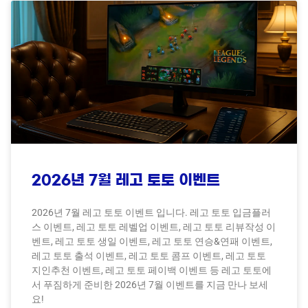
2026년 7월 레고 토토 이벤트
2026년 7월 레고 토토 이벤트 입니다. 레고 토토 입금플러
스 이벤트, 레고 토토 레벨업 이벤트, 레고 토토 리뷰작성 이
벤트, 레고 토토 생일 이벤트, 레고 토토 연승&연패 이벤트,
레고 토토 출석 이벤트, 레고 토토 콤프 이벤트, 레고 토토
지인추천 이벤트, 레고 토토 페이백 이벤트 등 레고 토토에
서 푸짐하게 준비한 2026년 7월 이벤트를 지금 만나 보세
요!