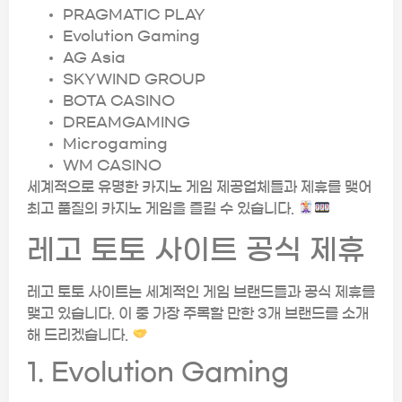
PRAGMATIC PLAY
Evolution Gaming
AG Asia
SKYWIND GROUP
BOTA CASINO
DREAMGAMING
Microgaming
WM CASINO
세계적으로 유명한 카지노 게임 제공업체들과 제휴를 맺어
최고 품질의 카지노 게임을 즐길 수 있습니다.
레고 토토 사이트 공식 제휴
레고 토토 사이트는 세계적인 게임 브랜드들과 공식 제휴를
맺고 있습니다. 이 중 가장 주목할 만한 3개 브랜드를 소개
해 드리겠습니다.
1. Evolution Gaming