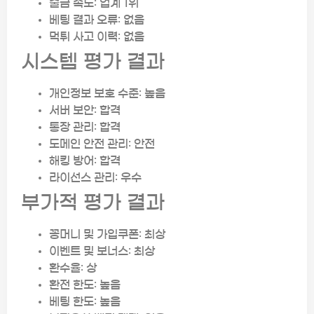
출금 속도: 업계 1위
베팅 결과 오류: 없음
먹튀 사고 이력: 없음
시스템 평가 결과
개인정보 보호 수준: 높음
서버 보안: 합격
통장 관리: 합격
도메인 안전 관리: 안전
해킹 방어: 합격
라이선스 관리: 우수
부가적 평가 결과
꽁머니 및 가입쿠폰: 최상
이벤트 및 보너스: 최상
환수율: 상
환전 한도: 높음
베팅 한도: 높음