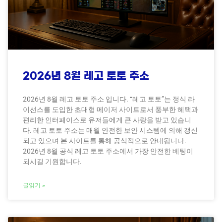
2026년 8월 레고 토토 주소
2026년 8월 레고 토토 주소 입니다. “레고 토토”는 정식 라
이선스를 도입한 초대형 메이저 사이트로서 풍부한 혜택과
편리한 인터페이스로 유저들에게 큰 사랑을 받고 있습니
다. 레고 토토 주소는 매월 안전한 보안 시스템에 의해 갱신
되고 있으며 본 사이트를 통해 공식적으로 안내됩니다.
2026년 8월 공식 레고 토토 주소에서 가장 안전한 베팅이
되시길 기원합니다.
글읽기 »