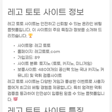
레고 토토 사이트 정보
레고 토토 사이트는 안전하고 신뢰할 수 있는 온라인 베팅
플랫폼입니다. 이 사이트의 주요 특징과 정보를 소개해 드
리겠습니다.
사이트명: 레고 토토
홈페이지: 레고토토.com
가입코드: 89
사이트 분류: 토지노 (토토, 카지노, 미니게임)
보증사이트: 480여개의 공신력 있는 국내 카지노 커
뮤니티 및 먹튀 검증사이트
레고 토토 사이트는 다양한 게임과 풍성한 이벤트로 사용자
들에게 최고의 베팅 경험을 제공합니다. 특히 엄격한 먹튀
검증을 통과하여 안전성이 입증된 믿을 수 있는 플랫폼입니
다.
레고 토토 사이트 특징