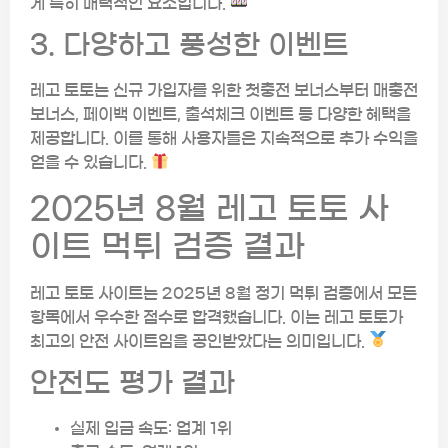
게 특히 매력적인 요소입니다.
3. 다양하고 풍성한 이벤트
레고 토토는 신규 가입자를 위한 첫충전 보너스부터 매충전
보너스, 페이백 이벤트, 출석체크 이벤트 등 다양한 혜택을
제공합니다. 이를 통해 사용자들은 지속적으로 추가 수익을
얻을 수 있습니다.
2025년 8월 레고 토토 사
이트 먹튀 검증 결과
레고 토토 사이트는 2025년 8월 정기 먹튀 검증에서 모든
항목에서 우수한 점수로 합격했습니다. 이는 레고 토토가
최고의 안전 사이트임을 공인받았다는 의미입니다.
안전도 평가 결과
실제 입금 속도: 업계 1위