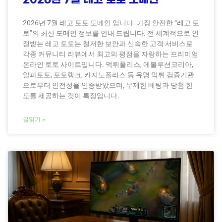
2026년 7월 레고 토토 도메인 입니다. 가장 안전한 “레고 토
토”의 최신 도메인 정보를 안내 드립니다. 전 세계적으로 인
정받는 레고 토토는 철저한 보안과 신속한 고객 서비스로
각종 커뮤니티 리뷰에서 최고의 평점을 자랑하는 프리미엄
온라인 토토 사이트입니다. 먹튀폴리스, 에볼루션코리아,
알파토토, 토토랭크, 카지노폴리스 등 유명 먹튀 검증기관
으로부터 안전성을 인증받았으며, 무제한 베팅과 당첨 한
도를 제공하는 것이 특징입니다.
글읽기 »