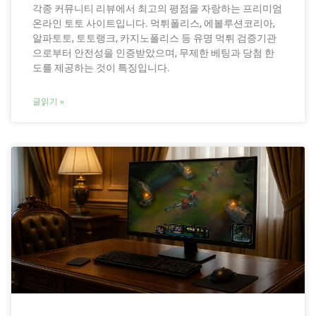
각종 커뮤니티 리뷰에서 최고의 평점을 자랑하는 프리미엄
온라인 토토 사이트입니다. 먹튀폴리스, 에볼루션코리아,
알파토토, 토토랭크, 카지노폴리스 등 유명 먹튀 검증기관
으로부터 안전성을 인증받았으며, 무제한 베팅과 당첨 한
도를 제공하는 것이 특징입니다.
글읽기 »