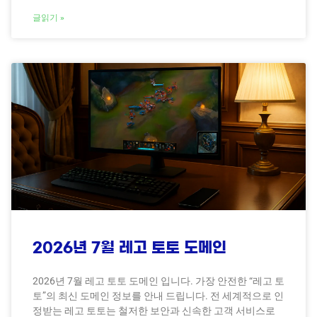
글읽기 »
2026년 7월 레고 토토 도메인
2026년 7월 레고 토토 도메인 입니다. 가장 안전한 “레고 토
토”의 최신 도메인 정보를 안내 드립니다. 전 세계적으로 인
정받는 레고 토토는 철저한 보안과 신속한 고객 서비스로