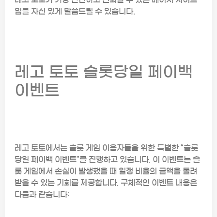
임을 자신 있게 말씀드릴 수 있습니다.
레고 토토 슬롯당일 페이백
이벤트
레고 토토에서는 슬롯 게임 이용자들을 위한 특별한 “슬롯
당일 페이백 이벤트”를 진행하고 있습니다. 이 이벤트는 슬
롯 게임에서 손실이 발생했을 때 일정 비율의 금액을 돌려
받을 수 있는 기회를 제공합니다. 구체적인 이벤트 내용은
다음과 같습니다: