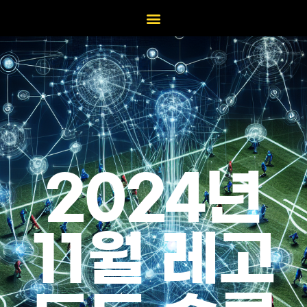
2024년
11월 레고