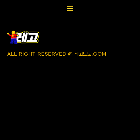
ALL RIGHT RESERVED @ 레고토토.COM