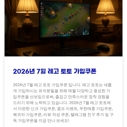
2026년 7월 레고 토토 가입쿠폰
2026년 7월 레고 토토 가입쿠폰 입니다. 레고 토토는 새롭
게 가입하시는 유저분들을 위해 매월 다양하고 풍성한 가
입쿠폰을 선보임으로써, 즐겁고 만족스러운 정착 경험을
드리기 위해 노력하고 있습니다. 2026년 7월 레고 토토에
서 마련한 신규 가입쿠폰, 콤프 이벤트, 무한매충 가입쿠폰,
복귀자 가입쿠폰, 리뷰 작성 쿠폰, 텔레그램 친구 추가 및 구
독 가입쿠폰을 지금 만나 보세요!