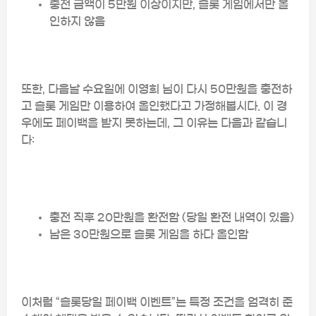
충전 금액이 5만원 이상이지만, 슬롯 게임에서만 올
인하지 않음
또한, 다음날 수요일에 이영희 님이 다시 50만원을 충전하
고 슬롯 게임만 이용하여 올인했다고 가정해봅시다. 이 경
우에도 페이백을 받지 못하는데, 그 이유는 다음과 같습니
다:
충전 직후 20만원을 환전함 (당일 환전 내역이 있음)
남은 30만원으로 슬롯 게임을 하다 올인함
이처럼 “슬롯당일 페이백 이벤트”는 특정 조건을 엄격히 준