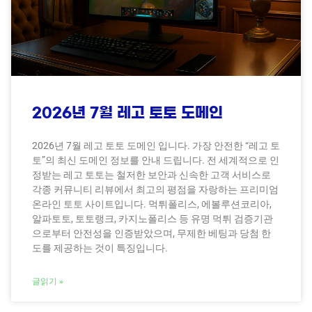
2026년 7월 레고 토토 도메인
2026년 7월 레고 토토 도메인 입니다. 가장 안전한 “레고 토
토”의 최신 도메인 정보를 안내 드립니다. 전 세계적으로 인
정받는 레고 토토는 철저한 보안과 신속한 고객 서비스로
각종 커뮤니티 리뷰에서 최고의 평점을 자랑하는 프리미엄
온라인 토토 사이트입니다. 먹튀폴리스, 에볼루션코리아,
알파토토, 토토랭크, 카지노폴리스 등 유명 먹튀 검증기관
으로부터 안전성을 인증받았으며, 무제한 베팅과 당첨 한
도를 제공하는 것이 특징입니다.
글읽기 »