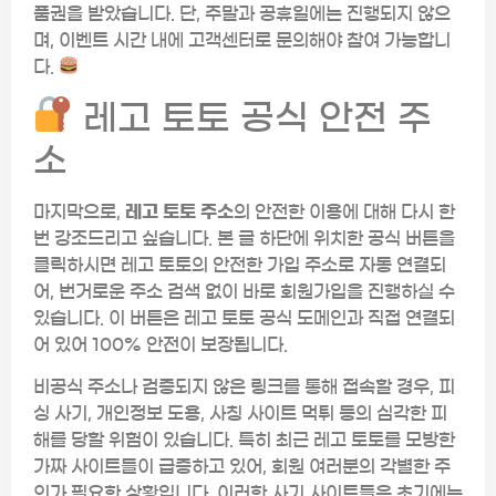
품권을 받았습니다. 단, 주말과 공휴일에는 진행되지 않으
며, 이벤트 시간 내에 고객센터로 문의해야 참여 가능합니
다.
레고 토토 공식 안전 주
소
마지막으로,
레고 토토 주소
의 안전한 이용에 대해 다시 한
번 강조드리고 싶습니다. 본 글 하단에 위치한 공식 버튼을
클릭하시면 레고 토토의 안전한 가입 주소로 자동 연결되
어, 번거로운 주소 검색 없이 바로 회원가입을 진행하실 수
있습니다. 이 버튼은 레고 토토 공식 도메인과 직접 연결되
어 있어 100% 안전이 보장됩니다.
비공식 주소나 검증되지 않은 링크를 통해 접속할 경우, 피
싱 사기, 개인정보 도용, 사칭 사이트 먹튀 등의 심각한 피
해를 당할 위험이 있습니다. 특히 최근 레고 토토를 모방한
가짜 사이트들이 급증하고 있어, 회원 여러분의 각별한 주
의가 필요한 상황입니다. 이러한 사기 사이트들은 초기에는