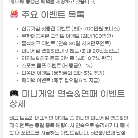
에 대해 풍성한 혜택을 제공하고 있습니다.
주요 이벤트 목록
신규가입 첫충전 이벤트 (최대 700만원 보너스)
무한매충돌발 포인트 이벤트 (최대 100만원)
출석체크 이벤트 (연속 30일 시 8만포인트)
미니게임 연승&연패 이벤트 (최대 20만포인트)
카지노&슬롯 콤프 이벤트 (최대 0.7% 환급)
스포츠 콤프 이벤트 (베팅금의 1%)
다폴더 이벤트 (당첨금의 최대 5% 추가)
페이백 이벤트 (매주 월요일 5% 지급)
미니게임 연승&연패 이벤트
상세
레고 토토의 대표적인 이벤트 중 하나인 미니게임 연승&연
패 이벤트는 동일 종목 베팅에서 연속으로 승리하거나 패배
할 때 포인트를 지급하는 이벤트입니다. 6연승/연패 달성