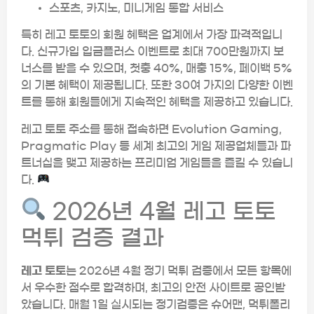
스포츠, 카지노, 미니게임 통합 서비스
특히 레고 토토의 회원 혜택은 업계에서 가장 파격적입니
다. 신규가입 입금플러스 이벤트로 최대 700만원까지 보
너스를 받을 수 있으며, 첫충 40%, 매충 15%, 페이백 5%
의 기본 혜택이 제공됩니다. 또한 30여 가지의 다양한 이벤
트를 통해 회원들에게 지속적인 혜택을 제공하고 있습니다.
레고 토토 주소를 통해 접속하면 Evolution Gaming,
Pragmatic Play 등 세계 최고의 게임 제공업체들과 파
트너십을 맺고 제공하는 프리미엄 게임들을 즐길 수 있습니
다.
2026년 4월 레고 토토
먹튀 검증 결과
레고 토토
는 2026년 4월 정기 먹튀 검증에서 모든 항목에
서 우수한 점수로 합격하며, 최고의 안전 사이트로 공인받
았습니다. 매월 1일 실시되는 정기검증은 슈어맨, 먹튀폴리