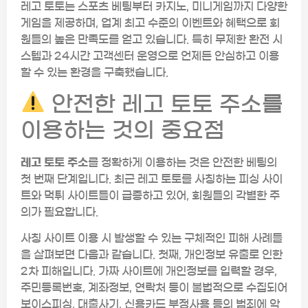
레고 토토는 스포츠 베팅부터 카지노, 미니게임까지 다양한
게임을 제공하며, 업계 최고 수준의 이벤트와 혜택으로 회
원들의 높은 만족도를 얻고 있습니다. 특히 무제한 환전 시
스템과 24시간 고객센터 운영으로 언제든 안심하고 이용
할 수 있는 환경을 구축했습니다.
안전한 레고 토토 주소를
이용하는 것의 중요점
레고 토토 주소
를 정확하게 이용하는 것은 안전한 베팅의
첫 번째 단계입니다. 최근 레고 토토를 사칭하는 피싱 사이
트와 먹튀 사이트들이 급증하고 있어, 회원들의 각별한 주
의가 필요합니다.
사칭 사이트 이용 시 발생할 수 있는 구체적인 피해 사례들
을 살펴보면 다음과 같습니다. 첫째, 개인정보 유출로 인한
2차 피해입니다. 가짜 사이트에 개인정보를 입력할 경우,
주민등록번호, 계좌정보, 연락처 등이 불법적으로 수집되어
보이스피싱, 대출사기, 신용카드 부정사용 등의 범죄에 악