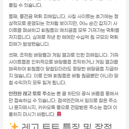
용될 수 있습니다.
둘째, 충전금 먹튀 피해입니다. 사칭 사이트는 초기에는 정
상적으로 운영되는 것처럼 보이지만, 어느 순간 갑자기 사
이트를 폐쇄하고 회원들의 예치금을 모두 가져가는 먹튀를
저지릅니다. 실제로 작년 한 해에만 수십억 원 규모의 먹튀
피해가 발생했습니다.
셋째, 조작된 배당률과 게임 결과로 인한 피해입니다. 가짜
사이트들은 인위적으로 배당률을 조작하거나 게임 결과를
왜곡하여 회원들이 당첨되더라도 정당한 배당금을 지급하
지 않습니다. 이로 인해 회원들은 베팅 원금뿐만 아니라 당
첨 수익까지 모두 잃게 됩니다.
안전한 레고 토토 주소
는 본 글 하단의 공식 버튼을 통해서
만 접속하실 수 있습니다. 검색엔진에서 임의로 찾은 주소
나 문자메시지, 카카오톡 등으로 전달받은 주소는 절대 이
용하지 마시기 바랍니다.
레고 토토 특징 및 장점