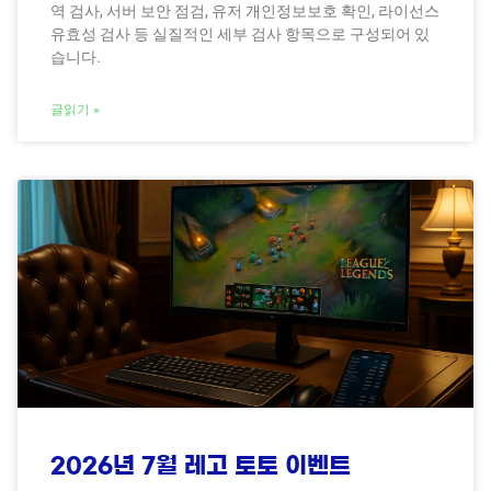
역 검사, 서버 보안 점검, 유저 개인정보보호 확인, 라이선스
유효성 검사 등 실질적인 세부 검사 항목으로 구성되어 있
습니다.
글읽기 »
2026년 7월 레고 토토 이벤트