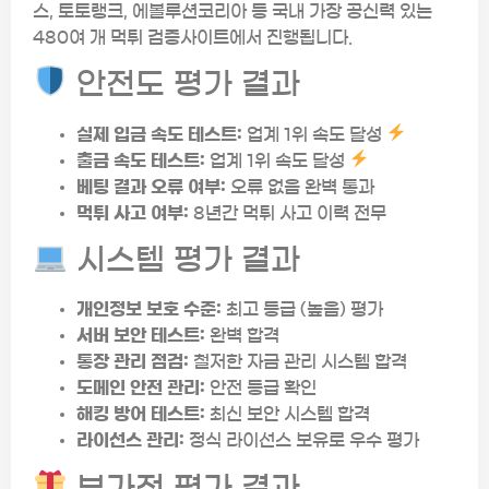
스, 토토랭크, 에볼루션코리아 등 국내 가장 공신력 있는
480여 개 먹튀 검증사이트에서 진행됩니다.
안전도 평가 결과
실제 입금 속도 테스트:
업계 1위 속도 달성
출금 속도 테스트:
업계 1위 속도 달성
베팅 결과 오류 여부:
오류 없음 완벽 통과
먹튀 사고 여부:
8년간 먹튀 사고 이력 전무
시스템 평가 결과
개인정보 보호 수준:
최고 등급 (높음) 평가
서버 보안 테스트:
완벽 합격
통장 관리 점검:
철저한 자금 관리 시스템 합격
도메인 안전 관리:
안전 등급 확인
해킹 방어 테스트:
최신 보안 시스템 합격
라이선스 관리:
정식 라이선스 보유로 우수 평가
부가적 평가 결과