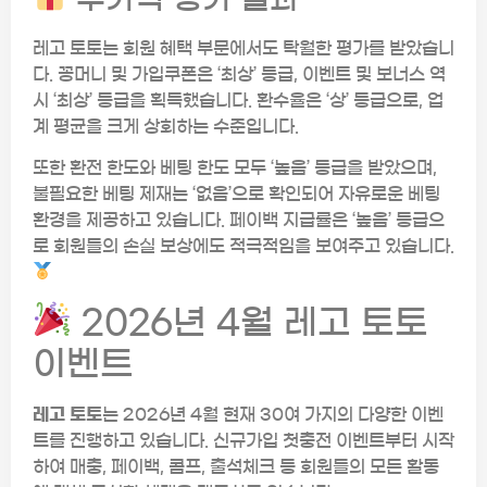
레고 토토는 회원 혜택 부문에서도 탁월한 평가를 받았습니
다. 꽁머니 및 가입쿠폰은 ‘최상’ 등급, 이벤트 및 보너스 역
시 ‘최상’ 등급을 획득했습니다. 환수율은 ‘상’ 등급으로, 업
계 평균을 크게 상회하는 수준입니다.
또한 환전 한도와 베팅 한도 모두 ‘높음’ 등급을 받았으며,
불필요한 베팅 제재는 ‘없음’으로 확인되어 자유로운 베팅
환경을 제공하고 있습니다. 페이백 지급률은 ‘높음’ 등급으
로 회원들의 손실 보상에도 적극적임을 보여주고 있습니다.
2026년 4월 레고 토토
이벤트
레고 토토
는 2026년 4월 현재 30여 가지의 다양한 이벤
트를 진행하고 있습니다. 신규가입 첫충전 이벤트부터 시작
하여 매충, 페이백, 콤프, 출석체크 등 회원들의 모든 활동