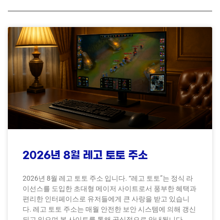
2026년 8월 레고 토토 주소
2026년 8월 레고 토토 주소 입니다. “레고 토토”는 정식 라
이선스를 도입한 초대형 메이저 사이트로서 풍부한 혜택과
편리한 인터페이스로 유저들에게 큰 사랑을 받고 있습니
다. 레고 토토 주소는 매월 안전한 보안 시스템에 의해 갱신
되고 있으며 본 사이트를 통해 공식적으로 안내됩니다.