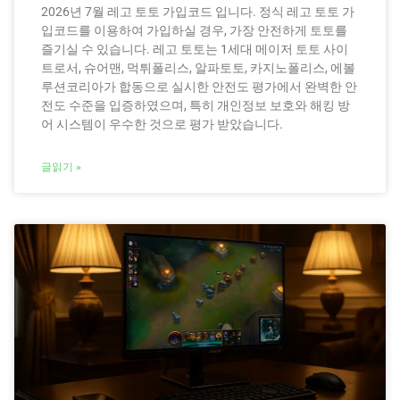
2026년 7월 레고 토토 가입코드 입니다. 정식 레고 토토 가
입코드를 이용하여 가입하실 경우, 가장 안전하게 토토를
즐기실 수 있습니다. 레고 토토는 1세대 메이저 토토 사이
트로서, 슈어맨, 먹튀폴리스, 알파토토, 카지노폴리스, 에볼
루션코리아가 합동으로 실시한 안전도 평가에서 완벽한 안
전도 수준을 입증하였으며, 특히 개인정보 보호와 해킹 방
어 시스템이 우수한 것으로 평가 받았습니다.
글읽기 »