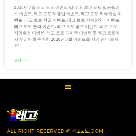
2026년 7월 레고 토토 이벤트 입니다. 레고 토토 입금플러
스 이벤트, 레고 토토 레벨업 이벤트, 레고 토토 리뷰작성 이
벤트, 레고 토토 생일 이벤트, 레고 토토 연승&연패 이벤트,
레고 토토 출석 이벤트, 레고 토토 콤프 이벤트, 레고 토토
지인추천 이벤트, 레고 토토 페이백 이벤트 등 레고 토토에
서 푸짐하게 준비한 2026년 7월 이벤트를 지금 만나 보세
요!
글읽기 »
ALL RIGHT RESERVED @ 레고토토.COM