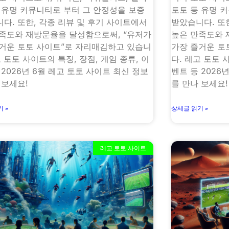
 유명 커뮤니티로 부터 그 안정성을 보증
토토 등 유명 
다. 또한, 각종 리뷰 및 후기 사이트에서
받았습니다. 또
족도와 재방문율을 달성함으로써, “유저가
높은 만족도와 
거운 토토 사이트”로 자리매김하고 있습니
가장 즐거운 토
고 토토 사이트의 특징, 장점, 게임 종류, 이
다. 레고 토토 
 2026년 6월 레고 토토 사이트 최신 정보
벤트 등 2026
 보세요!
를 만나 보세요!
 »
상세글 읽기 »
레고 토토 사이트