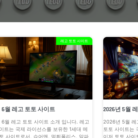
레고 토토 사이트
년 6월 레고 토토 사이트
2026년 5월
년 6월 레고 토토 사이트 소개 입니다. 레고
2026년 5월 
이트는 국제 라이선스를 보유한 1세대 메
토토 사이트는 
토 사이트로서, 슈어맨, 먹튀폴리스, 알파
이저 토토 사이