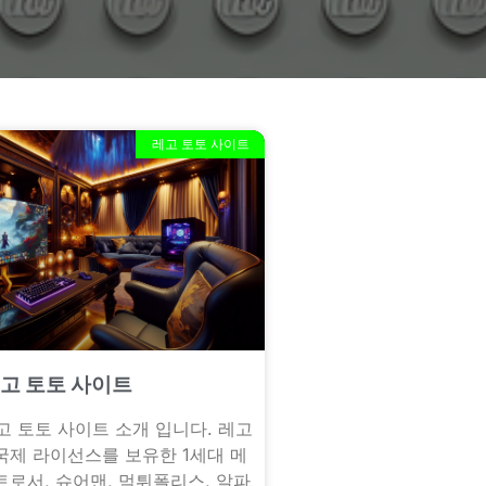
레고 토토 사이트
 레고 토토 사이트
레고 토토 사이트 소개 입니다. 레고
국제 라이선스를 보유한 1세대 메
트로서, 슈어맨, 먹튀폴리스, 알파