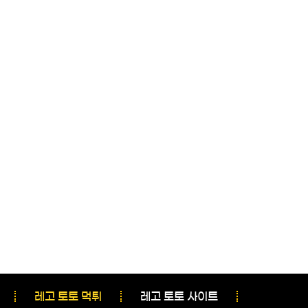
레고 토토 먹튀
레고 토토 사이트