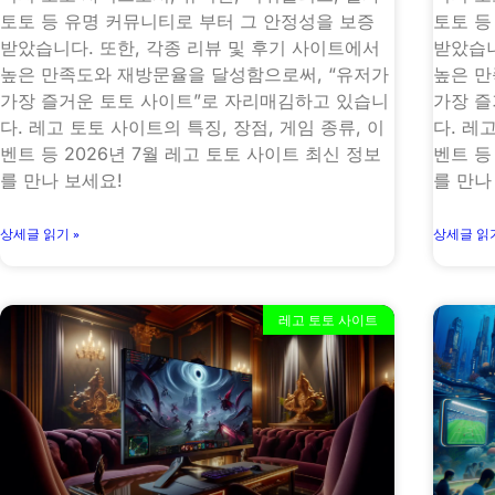
토토 등 유명 커뮤니티로 부터 그 안정성을 보증
토토 등
받았습니다. 또한, 각종 리뷰 및 후기 사이트에서
받았습니
높은 만족도와 재방문율을 달성함으로써, “유저가
높은 만
가장 즐거운 토토 사이트”로 자리매김하고 있습니
가장 즐
다. 레고 토토 사이트의 특징, 장점, 게임 종류, 이
다. 레
벤트 등 2026년 7월 레고 토토 사이트 최신 정보
벤트 등
를 만나 보세요!
를 만나
상세글 읽기 »
상세글 읽기
레고 토토 사이트