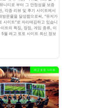
커뮤니티로 부터 그 안정성을 보증
한, 각종 리뷰 및 후기 사이트에서
재방문율을 달성함으로써, “유저가
토 사이트”로 자리매김하고 있습니
사이트의 특징, 장점, 게임 종류, 이
년 5월 레고 토토 사이트 최신 정보
레고 토토 사이트