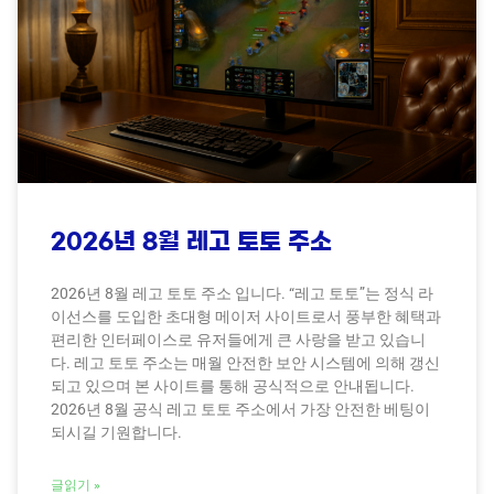
2026년 8월 레고 토토 주소
2026년 8월 레고 토토 주소 입니다. “레고 토토”는 정식 라
이선스를 도입한 초대형 메이저 사이트로서 풍부한 혜택과
편리한 인터페이스로 유저들에게 큰 사랑을 받고 있습니
다. 레고 토토 주소는 매월 안전한 보안 시스템에 의해 갱신
되고 있으며 본 사이트를 통해 공식적으로 안내됩니다.
2026년 8월 공식 레고 토토 주소에서 가장 안전한 베팅이
되시길 기원합니다.
글읽기 »