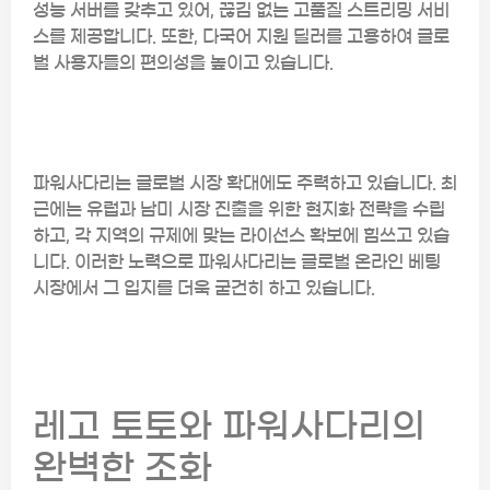
성능 서버를 갖추고 있어, 끊김 없는 고품질 스트리밍 서비
스를 제공합니다. 또한, 다국어 지원 딜러를 고용하여 글로
벌 사용자들의 편의성을 높이고 있습니다.
파워사다리는 글로벌 시장 확대에도 주력하고 있습니다. 최
근에는 유럽과 남미 시장 진출을 위한 현지화 전략을 수립
하고, 각 지역의 규제에 맞는 라이선스 확보에 힘쓰고 있습
니다. 이러한 노력으로 파워사다리는 글로벌 온라인 베팅
시장에서 그 입지를 더욱 굳건히 하고 있습니다.
레고 토토와 파워사다리의
완벽한 조화