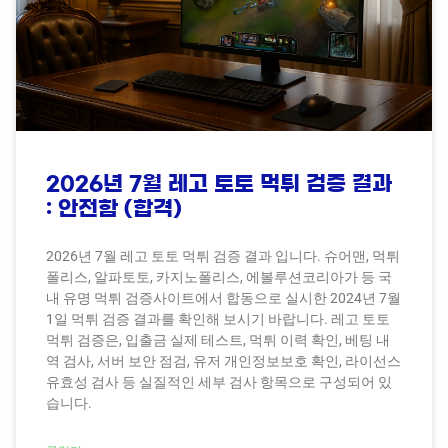
2026년 7월 레고 토토 먹튀 검증 결과
: 안전함 (합격)
2026년 7월 레고 토토 먹튀 검증 결과 입니다. 슈어맨, 먹튀
폴리스, 알파토토, 카지노폴리스, 에볼루션코리아가 등 국
내 유명 먹튀 검증사이트에서 합동으로 실시한 2024년 7월
1일 먹튀 검증 결과를 확인해 보시기 바랍니다. 레고 토토
먹튀 검증은, 입출금 실제 테스트, 먹튀 이력 확인, 베팅 내
역 검사, 서버 보안 점검, 유저 개인정보보호 확인, 라이선스
유효성 검사 등 실질적인 세부 검사 항목으로 구성되어 있
습니다.