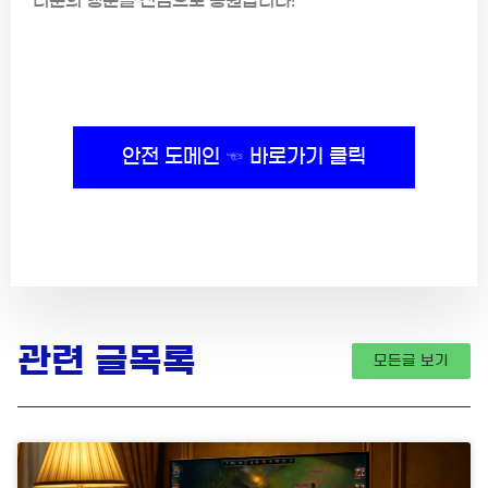
러분의 행운을 진심으로 응원합니다!
안전 도메인 ☜ 바로가기 클릭
관련 글목록
모든글 보기