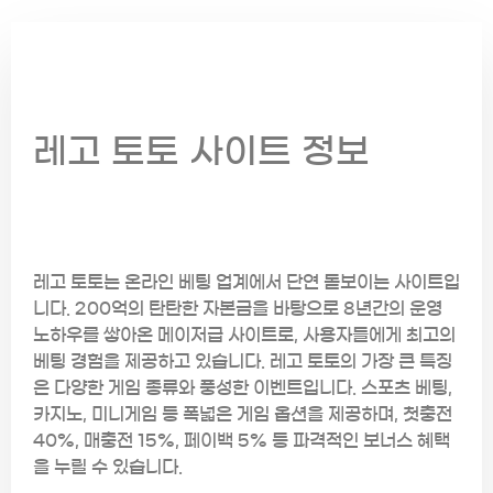
레고 토토 사이트 정보
레고 토토는 온라인 베팅 업계에서 단연 돋보이는 사이트입
니다. 200억의 탄탄한 자본금을 바탕으로 8년간의 운영
노하우를 쌓아온 메이저급 사이트로, 사용자들에게 최고의
베팅 경험을 제공하고 있습니다. 레고 토토의 가장 큰 특징
은 다양한 게임 종류와 풍성한 이벤트입니다. 스포츠 베팅,
카지노, 미니게임 등 폭넓은 게임 옵션을 제공하며, 첫충전
40%, 매충전 15%, 페이백 5% 등 파격적인 보너스 혜택
을 누릴 수 있습니다.