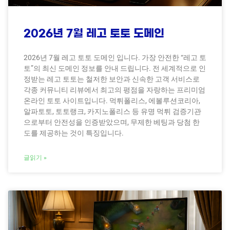
2026년 7월 레고 토토 도메인
2026년 7월 레고 토토 도메인 입니다. 가장 안전한 “레고 토
토”의 최신 도메인 정보를 안내 드립니다. 전 세계적으로 인
정받는 레고 토토는 철저한 보안과 신속한 고객 서비스로
각종 커뮤니티 리뷰에서 최고의 평점을 자랑하는 프리미엄
온라인 토토 사이트입니다. 먹튀폴리스, 에볼루션코리아,
알파토토, 토토랭크, 카지노폴리스 등 유명 먹튀 검증기관
으로부터 안전성을 인증받았으며, 무제한 베팅과 당첨 한
도를 제공하는 것이 특징입니다.
글읽기 »