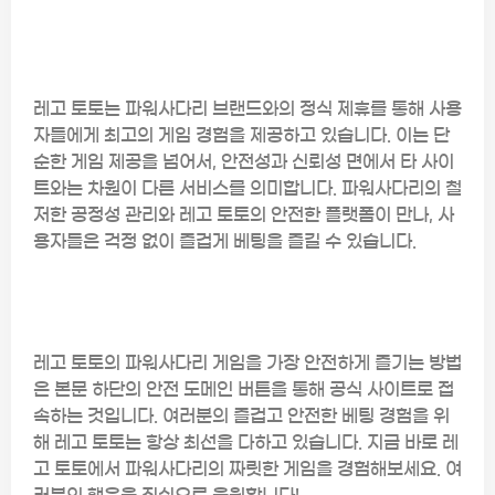
레고 토토는 파워사다리 브랜드와의 정식 제휴를 통해 사용
자들에게 최고의 게임 경험을 제공하고 있습니다. 이는 단
순한 게임 제공을 넘어서, 안전성과 신뢰성 면에서 타 사이
트와는 차원이 다른 서비스를 의미합니다. 파워사다리의 철
저한 공정성 관리와 레고 토토의 안전한 플랫폼이 만나, 사
용자들은 걱정 없이 즐겁게 베팅을 즐길 수 있습니다.
레고 토토의 파워사다리 게임을 가장 안전하게 즐기는 방법
은 본문 하단의 안전 도메인 버튼을 통해 공식 사이트로 접
속하는 것입니다. 여러분의 즐겁고 안전한 베팅 경험을 위
해 레고 토토는 항상 최선을 다하고 있습니다. 지금 바로 레
고 토토에서 파워사다리의 짜릿한 게임을 경험해보세요. 여