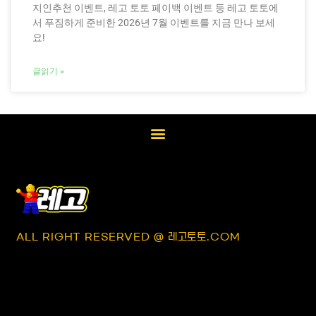
지인추천 이벤트, 레고 토토 페이백 이벤트 등 레고 토토에
서 푸짐하게 준비한 2026년 7월 이벤트를 지금 만나 보세
요!
글읽기 »
ALL RIGHT RESERVED @ 레고토토.COM