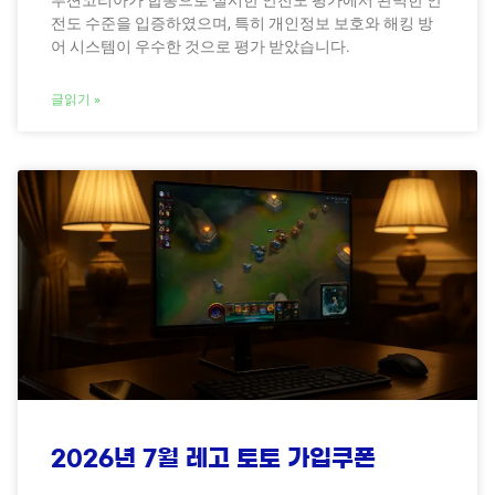
루션코리아가 합동으로 실시한 안전도 평가에서 완벽한 안
전도 수준을 입증하였으며, 특히 개인정보 보호와 해킹 방
어 시스템이 우수한 것으로 평가 받았습니다.
글읽기 »
2026년 7월 레고 토토 가입쿠폰