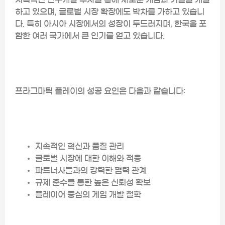
하고 있으며, 글로벌 시장 확장에도 박차를 가하고 있습니
다. 특히 아시아 시장에서의 성장이 두드러지며, 한국을 포
함한 여러 국가에서 큰 인기를 얻고 있습니다.
프라그마틱 플레이의 성공 요인은 다음과 같습니다:
지속적인 혁신과 품질 관리
글로벌 시장에 대한 이해와 적응
파트너사들과의 강력한 협력 관계
규제 준수를 통한 높은 신뢰성 확보
플레이어 중심의 게임 개발 철학