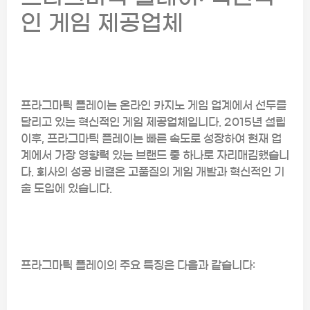
인 게임 제공업체
프라그마틱 플레이는 온라인 카지노 게임 업계에서 선두를
달리고 있는 혁신적인 게임 제공업체입니다. 2015년 설립
이후, 프라그마틱 플레이는 빠른 속도로 성장하여 현재 업
계에서 가장 영향력 있는 브랜드 중 하나로 자리매김했습니
다. 회사의 성공 비결은 고품질의 게임 개발과 혁신적인 기
술 도입에 있습니다.
프라그마틱 플레이의 주요 특징은 다음과 같습니다: