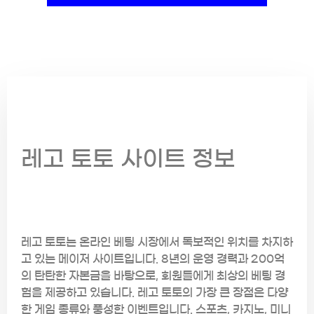
레고 토토 사이트 정보
레고 토토는 온라인 베팅 시장에서 독보적인 위치를 차지하
고 있는 메이저 사이트입니다. 8년의 운영 경력과 200억
의 탄탄한 자본금을 바탕으로, 회원들에게 최상의 베팅 경
험을 제공하고 있습니다. 레고 토토의 가장 큰 장점은 다양
한 게임 종류와 풍성한 이벤트입니다. 스포츠, 카지노, 미니