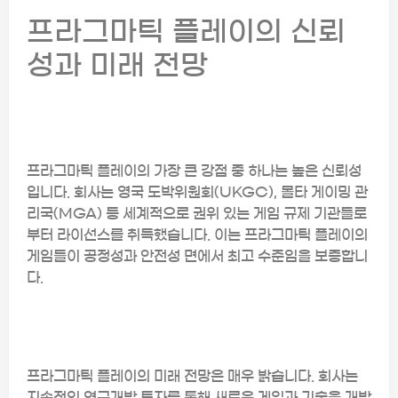
프라그마틱 플레이의 신뢰
성과 미래 전망
프라그마틱 플레이의 가장 큰 강점 중 하나는 높은 신뢰성
입니다. 회사는 영국 도박위원회(UKGC), 몰타 게이밍 관
리국(MGA) 등 세계적으로 권위 있는 게임 규제 기관들로
부터 라이선스를 취득했습니다. 이는 프라그마틱 플레이의
게임들이 공정성과 안전성 면에서 최고 수준임을 보증합니
다.
프라그마틱 플레이의 미래 전망은 매우 밝습니다. 회사는
지속적인 연구개발 투자를 통해 새로운 게임과 기술을 개발