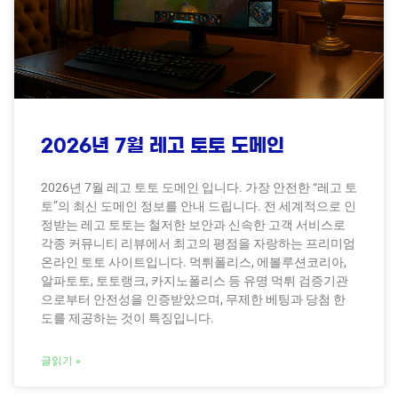
2026년 7월 레고 토토 도메인
2026년 7월 레고 토토 도메인 입니다. 가장 안전한 “레고 토
토”의 최신 도메인 정보를 안내 드립니다. 전 세계적으로 인
정받는 레고 토토는 철저한 보안과 신속한 고객 서비스로
각종 커뮤니티 리뷰에서 최고의 평점을 자랑하는 프리미엄
온라인 토토 사이트입니다. 먹튀폴리스, 에볼루션코리아,
알파토토, 토토랭크, 카지노폴리스 등 유명 먹튀 검증기관
으로부터 안전성을 인증받았으며, 무제한 베팅과 당첨 한
도를 제공하는 것이 특징입니다.
글읽기 »