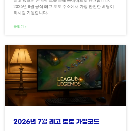
되고 있으며 본 사이트를 통해 공식적으로 안내됩니다.
2026년 8월 공식 레고 토토 주소에서 가장 안전한 베팅이
되시길 기원합니다.
글읽기 »
2026년 7월 레고 토토 가입코드