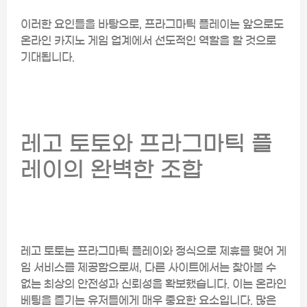
이러한 요인들을 바탕으로, 프라그마틱 플레이는 앞으로도
온라인 카지노 게임 업계에서 선도적인 역할을 할 것으로
기대됩니다.
레고 토토와 프라그마틱 플
레이의 완벽한 조합
레고 토토는 프라그마틱 플레이와 정식으로 제휴를 맺어 게
임 서비스를 제공함으로써, 다른 사이트에서는 찾아볼 수
없는 최상의 안전성과 신뢰성을 확보했습니다. 이는 온라인
베팅을 즐기는 유저들에게 매우 중요한 요소입니다. 많은