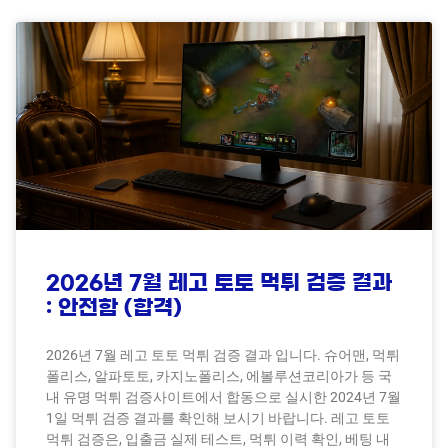
2026년 7월 레고 토토 먹튀 검증 결과
: 안전함 (합격)
2026년 7월 레고 토토 먹튀 검증 결과 입니다. 슈어맨, 먹튀
폴리스, 알파토토, 카지노폴리스, 에볼루션코리아가 등 국
내 유명 먹튀 검증사이트에서 합동으로 실시한 2024년 7월
1일 먹튀 검증 결과를 확인해 보시기 바랍니다. 레고 토토
먹튀 검증은, 입출금 실제 테스트, 먹튀 이력 확인, 베팅 내