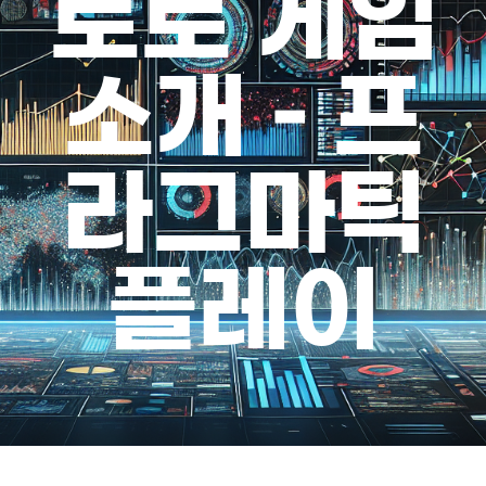
토토 게임
소개 – 프
라그마틱
플레이