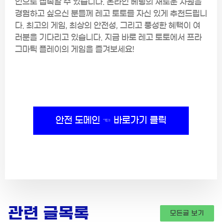
인으로 접속할 수 있습니다. 온라인 베팅의 새로운 차원을
경험하고 싶으신 분들께 레고 토토를 자신 있게 추천드립니
다. 최고의 게임, 최상의 안전성, 그리고 풍성한 혜택이 여
러분을 기다리고 있습니다. 지금 바로 레고 토토에서 프라
그마틱 플레이의 게임을 즐겨보세요!
안전 도메인 ☜ 바로가기 클릭
관련 글목록
모든글 보기