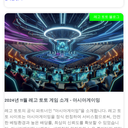
레고 토토 블로그
2024년 11월 레고 토토 게임 소개 – 아시아게이밍
레고 토토의 공식 파트너인 “아시아게이밍”을 소개합니다. 레고 토
토 사이트는 아시아게이밍을 정식 런칭하여 서비스함으로써, 안전
한 베팅환경과 높은 배당률, 최상의 신뢰도를 확보할 수 있었습니