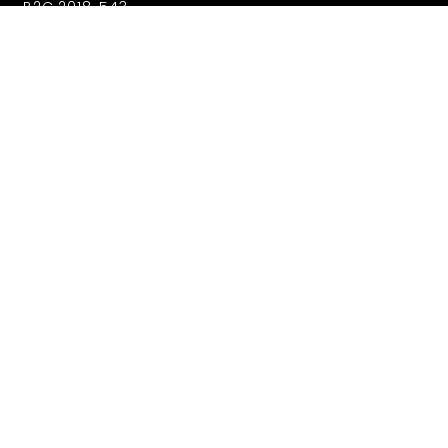
B2C 2018-543
OPENING HOURS