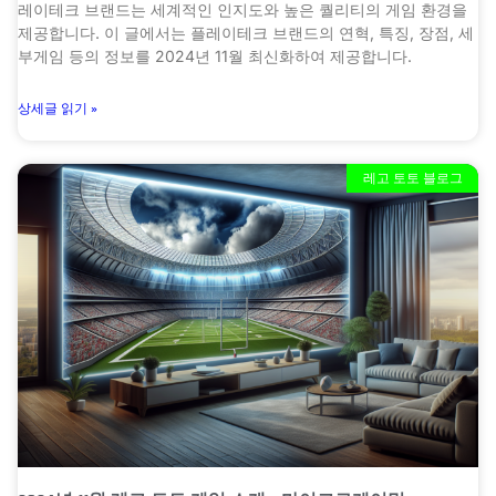
레이테크 브랜드는 세계적인 인지도와 높은 퀄리티의 게임 환경을
제공합니다. 이 글에서는 플레이테크 브랜드의 연혁, 특징, 장점, 세
부게임 등의 정보를 2024년 11월 최신화하여 제공합니다.
상세글 읽기 »
레고 토토 블로그