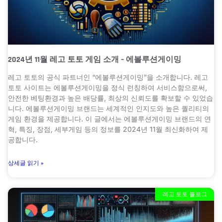
2024년 11월 레고 토토 게임 소개 – 에볼루션게이밍
레고 토토의 공식 파트너인 “에볼루션게이밍”을 소개합니다. 레고
토토 사이트는 에볼루션게이밍을 정식 런칭하여 서비스함으로써,
안전한 베팅환경과 높은 배당률, 최상의 신뢰도를 확보할 수 있었습
니다. 에볼루션게이밍 브랜드는 세계적인 인지도와 높은 퀄리티의
게임 환경을 제공합니다. 이 글에서는 에볼루션게이밍 브랜드의 연
혁, 특징, 장점, 세부게임 등의 정보를 2024년 11월 최신화하여 제
공합니다.
상세글 읽기 »
레고 토토 블로그