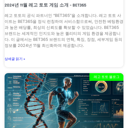
2024년 11월 레고 토토 게임 소개 – BET365
레고 토토의 공식 파트너인 “BET365″을 소개합니다. 레고 토토 사
이트는 BET365을 정식 런칭하여 서비스함으로써, 안전한 베팅환경
과 높은 배당률, 최상의 신뢰도를 확보할 수 있었습니다. BET365
브랜드는 세계적인 인지도와 높은 퀄리티의 게임 환경을 제공합니
다. 이 글에서는 BET365 브랜드의 연혁, 특징, 장점, 세부게임 등의
정보를 2024년 11월 최신화하여 제공합니다.
상세글 읽기 »
레고 토토 블로그