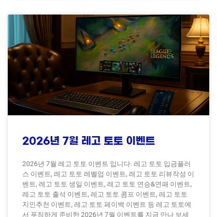
2026년 7월 레고 토토 이벤트
2026년 7월 레고 토토 이벤트 입니다. 레고 토토 입금플러
스 이벤트, 레고 토토 레벨업 이벤트, 레고 토토 리뷰작성 이
벤트, 레고 토토 생일 이벤트, 레고 토토 연승&연패 이벤트,
레고 토토 출석 이벤트, 레고 토토 콤프 이벤트, 레고 토토
지인추천 이벤트, 레고 토토 페이백 이벤트 등 레고 토토에
서 푸짐하게 준비한 2026년 7월 이벤트를 지금 만나 보세