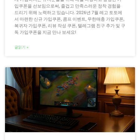
입쿠폰을 선보임으로써, 즐겁고 만족스러운 정착 경험을
드리기 위해 노력하고 있습니다. 2026년 7월 레고 토토에
서 마련한 신규 가입쿠폰, 콤프 이벤트, 무한매충 가입쿠폰,
복귀자 가입쿠폰, 리뷰 작성 쿠폰, 텔레그램 친구 추가 및 구
독 가입쿠폰을 지금 만나 보세요!
글읽기 »