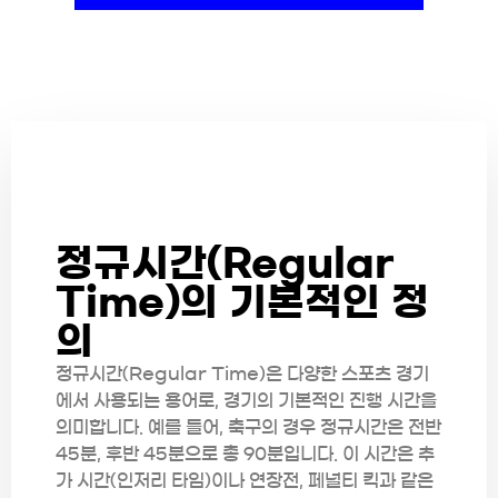
정규시간(Regular
Time)의 기본적인 정
의
정규시간(Regular Time)은 다양한 스포츠 경기
에서 사용되는 용어로, 경기의 기본적인 진행 시간을
의미합니다. 예를 들어, 축구의 경우 정규시간은 전반
45분, 후반 45분으로 총 90분입니다. 이 시간은 추
가 시간(인저리 타임)이나 연장전, 페널티 킥과 같은