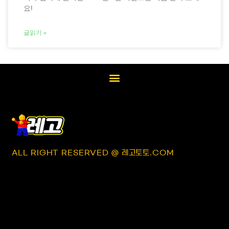
요!
글읽기 »
ALL RIGHT RESERVED @ 레고토토.COM