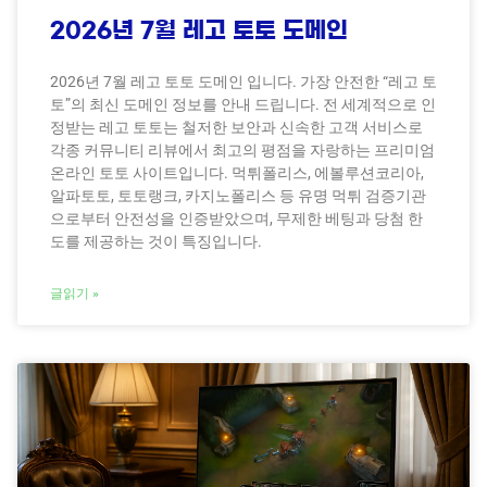
2026년 7월 레고 토토 도메인
2026년 7월 레고 토토 도메인 입니다. 가장 안전한 “레고 토
토”의 최신 도메인 정보를 안내 드립니다. 전 세계적으로 인
정받는 레고 토토는 철저한 보안과 신속한 고객 서비스로
각종 커뮤니티 리뷰에서 최고의 평점을 자랑하는 프리미엄
온라인 토토 사이트입니다. 먹튀폴리스, 에볼루션코리아,
알파토토, 토토랭크, 카지노폴리스 등 유명 먹튀 검증기관
으로부터 안전성을 인증받았으며, 무제한 베팅과 당첨 한
도를 제공하는 것이 특징입니다.
글읽기 »