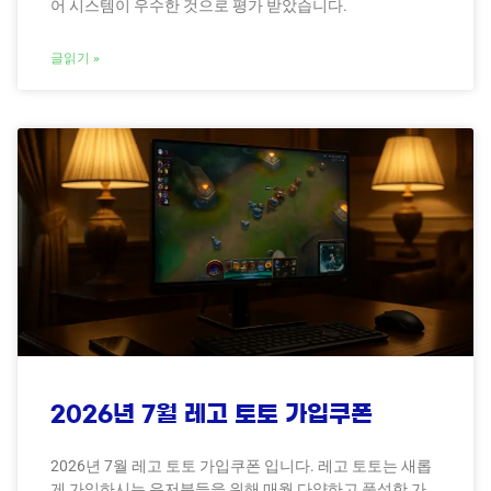
어 시스템이 우수한 것으로 평가 받았습니다.
글읽기 »
2026년 7월 레고 토토 가입쿠폰
2026년 7월 레고 토토 가입쿠폰 입니다. 레고 토토는 새롭
게 가입하시는 유저분들을 위해 매월 다양하고 풍성한 가